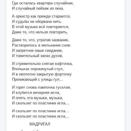
Где осталась квартира случайная,
И случайный пейзаж из окна.
Контакты
А оркестр как прежде старается,
Карта сайта
И судьбы не оборвана нить.
В этой музыке всё повторяется,
Старо-Улановичское кладбище
Даже то, что нельзя повторить,
Даже то, что, утратив название,
Местечко Колышки, старинное еврейское
кладбище
Растворилось в мелькании снов:
И запретное наше свидание,
И томительный запах духов,
И стремительно снятая кофточка,
Впопыхах опрокинутый стул,
И в неплотно закрытую форточку
Проникающий с улицы гул...
И горит снова лампочка тусклая,
И клубится вечерняя мгла,
И опять эта музыка, музыка,
И скользит по пластинке игла…
И скользит по пластинке игла…
И скользит по пластинке игла…
МАДРИГАЛ