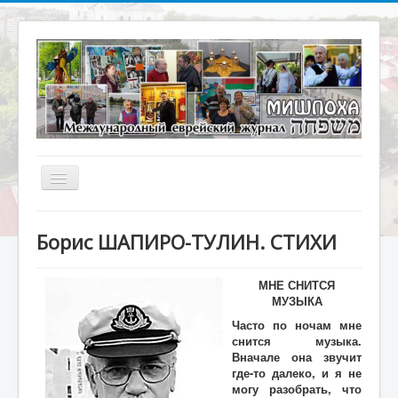
Включить/
выключить
навигацию
Главная
Борис ШАПИРО-ТУЛИН. СТИХИ
О журнале
Библиотека
МНЕ СНИТСЯ
МУЗЫКА
Наше кино
Часто по ночам мне
снится музыка.
Архивариус
Вначале она звучит
Актуальное интервью
где-то далеко, и я не
могу разобрать, что