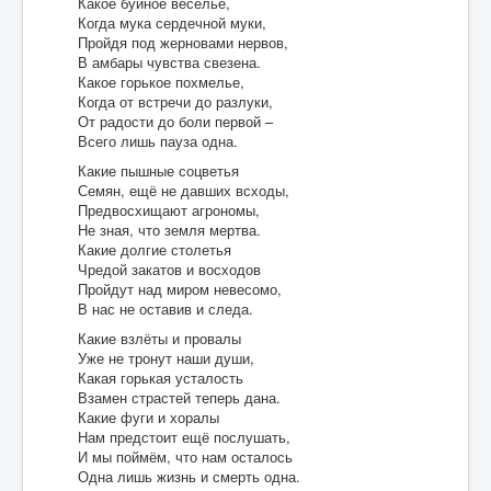
Какое буйное веселье,
Когда мука сердечной муки,
Пройдя под жерновами нервов,
В амбары чувства свезена.
Какое горькое похмелье,
Когда от встречи до разлуки,
От радости до боли первой –
Всего лишь пауза одна.
Какие пышные соцветья
Семян, ещё не давших всходы,
Предвосхищают агрономы,
Не зная, что земля мертва.
Какие долгие столетья
Чредой закатов и восходов
Пройдут над миром невесомо,
В нас не оставив и следа.
Какие взлёты и провалы
Уже не тронут наши души,
Какая горькая усталость
Взамен страстей теперь дана.
Какие фуги и хоралы
Нам предстоит ещё послушать,
И мы поймём, что нам осталось
Одна лишь жизнь и смерть одна.