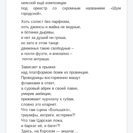
неясной ещё композиции
под оркестр со скромным названием «Шум
городской».
Хоть солист без парфюма,
хоть джинсы и майка не модные,
и ботинки дырявы,
и нет за душой ни гроша,
но зато в этом танце
движенья такие свободные –
и почти фуэте, и внезапно –
почти антраша.
Зависает в прыжке
над платформою бомж из провинции.
Проводницы восторженно машут
флажками в ответ,
а суровый абрек в своей лавке,
умерив амбиции,
прижимает чурчхелу к губам,
словно это кларнет.
Что там сцена «Большого»,
триумфы, интриги, истерики?!
Что там Царская ложа,
и бархат её, и багет?!
Здесь, на Курском — аншлаг…