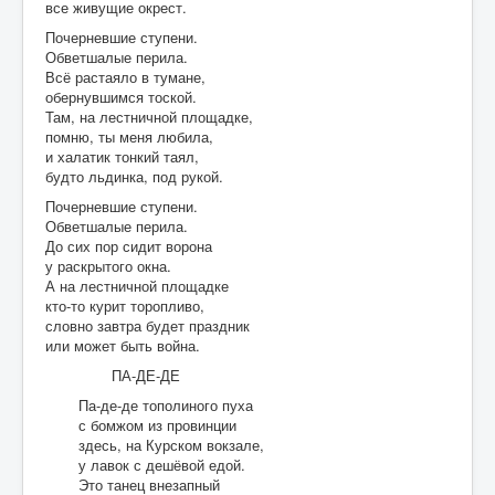
все живущие окрест.
Почерневшие ступени.
Обветшалые перила.
Всё растаяло в тумане,
обернувшимся тоской.
Там, на лестничной площадке,
помню, ты меня любила,
и халатик тонкий таял,
будто льдинка, под рукой.
Почерневшие ступени.
Обветшалые перила.
До сих пор сидит ворона
у раскрытого окна.
А на лестничной площадке
кто-то курит торопливо,
словно завтра будет праздник
или может быть война.
ПА-ДЕ-ДЕ
Па-де-де тополиного пуха
с бомжом из провинции
здесь, на Курском вокзале,
у лавок с дешёвой едой.
Это танец внезапный