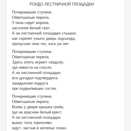
РОНДО ЛЕСТНИЧНОЙ ПЛОЩАДКИ
Почерневшие ступени.
Обветшалые перила.
У окна сидит ворона,
заслоняя белый свет.
А на лестничной площадке слышно,
как скрипит уныло дверь подъезда,
пропуская тени тех, кого уж нет.
Почерневшие ступени.
Обветшалые перила.
Здесь опять играют свадьбу,
где невеста на сносях.
А на лестничной площадке
все догадки подтвердила
закадычная подруга
при подвыпивших гостях.
Почерневшие ступени.
Обветшалые перила.
Вновь у двери крышка гроба,
где на красном белый крест.
А на лестничной площадке
вынос тела терпеливо
ждут, застыв в нелепых позах,