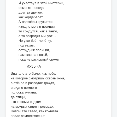
И участвуя в этой мистерии,
семенят поезда
друг за другом,
как кордебалет.
А партнёры кружатся,
изящно меняя позиции:
то сойдутся, как в танго,
а то возродят минуэт…
Но уже бьёт чечётку,
подъехав,
сотрудник полиции,
намекая на новый,
пока не раскрытый сюжет.
МУЗЫКА
Вначале это было, как небо,
на которое смотришь сквозь окна,
а стёкла в разводах дождя,
и видно немного –
полоска тумана,
да птицы,
что тесным рядком
на мокрых сидят проводах.
Потом это стало, как комната
после землетрясенья –