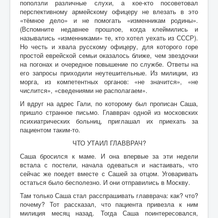
поползли различные слухи, а кое-кто посоветовал
перспективному армейскому офицеру не влезать в это
«тёмное дело» и не помогать «изменникам родины».
(Вспомните недавнее прошлое, когда клеймились и
назывались «изменниками» те, кто хотел уехать из СССР).
Но честь и хвала русскому офицеру, для которого горе
простой еврейской семьи оказалось ближе, чем звездочки
на погонах и очередное повышение по службе. Ответы на
его запросы приходили неутешительные. Из милиции, из
морга, из компетентных органов: «не значится», «не
числится», «сведениями не располагаем».
И вдруг на адрес Гали, по которому был прописан Саша,
пришло странное письмо. Главврач одной из московских
психиатрических больниц, приглашал их приехать за
пациентом таким-то.
ЧТО УТАИЛ ГЛАВВРАЧ?
Саша бросился к маме. И она впервые за эти недели
встала с постели, начала одеваться и настаивать, что
сейчас же поедет вместе с Сашей за отцом. Уговаривать
остаться было бесполезно. И они отправились в Москву.
Там только Саша стал расспрашивать главврача: как? что?
почему? Тот рассказал, что пациента привезла к ним
милиция месяц назад. Тогда Саша поинтересовался,