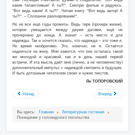
какие талантливые! А ты?!". Смотрю фильм и радуюсь:
"Вот ведь какие! А ты?!". Читаю книгу: "Вот ведь автор! А
ты?!". – Сплошное разочарование!".
Но не все ещё годы прожиты. Ведь тире (прочерк жизни),
которое умещается между двумя датами, ещё не
прочерчено до конца. А значит – есть место и для
надежды. Так и хочется сказать, что надежда – это тоже я.
Но время необратимо. Это, конечно, не я. Остаётся
надеяться на жену. Мне кажется, что она осталась такой
же молодой и красивой, как и в день нашей первой
встречи. И эта мысль даёт мне (лично, а не человечеству)
дополнительный импульс с надеждой смотреть в будущее.
И быть дотошным читателем своих и чужих текстов.
Ян ТОПОРОВСКИЙ
Назад
Вперед
Вы здесь:
Главная
Литературная гостиная
Похищение у голландского посольства