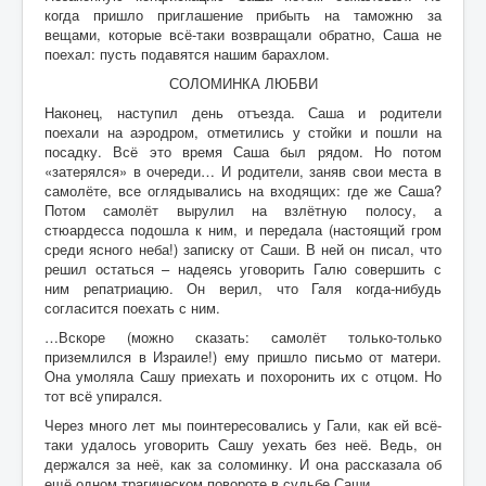
когда пришло приглашение прибыть на таможню за
вещами, которые всё-таки возвращали обратно, Саша не
поехал: пусть подавятся нашим барахлом.
СОЛОМИНКА ЛЮБВИ
Наконец, наступил день отъезда. Саша и родители
поехали на аэродром, отметились у стойки и пошли на
посадку. Всё это время Саша был рядом. Но потом
«затерялся» в очереди… И родители, заняв свои места в
самолёте, все оглядывались на входящих: где же Саша?
Потом самолёт вырулил на взлётную полосу, а
стюардесса подошла к ним, и передала (настоящий гром
среди ясного неба!) записку от Саши. В ней он писал, что
решил остаться – надеясь уговорить Галю совершить с
ним репатриацию. Он верил, что Галя когда-нибудь
согласится поехать с ним.
…Вскоре (можно сказать: самолёт только-только
приземлился в Израиле!) ему пришло письмо от матери.
Она умоляла Сашу приехать и похоронить их с отцом. Но
тот всё упирался.
Через много лет мы поинтересовались у Гали, как ей всё-
таки удалось уговорить Сашу уехать без неё. Ведь, он
держался за неё, как за соломинку. И она рассказала об
ещё одном трагическом повороте в судьбе Саши.