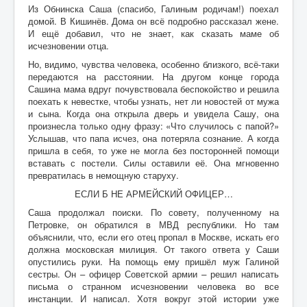
Из Обнинска Саша (спасибо, Галиным родичам!) поехал
домой. В Кишинёв. Дома он всё подробно рассказал жене.
И ещё добавил, что не знает, как сказать маме об
исчезновении отца.
Но, видимо, чувства человека, особенно близкого, всё-таки
передаются на расстоянии. На другом конце города
Сашина мама вдруг почувствовала беспокойство и решила
поехать к невестке, чтобы узнать, нет ли новостей от мужа
и сына. Когда она открыла дверь и увидела Сашу, она
произнесла только одну фразу: «Что случилось с папой?»
Услышав, что папа исчез, она потеряла сознание. А когда
пришла в себя, то уже не могла без посторонней помощи
вставать с постели. Силы оставили её. Она мгновенно
превратилась в немощную старуху.
ЕСЛИ Б НЕ АРМЕЙСКИЙ ОФИЦЕР…
Саша продолжал поиски. По совету, полученному на
Петровке, он обратился в МВД республики. Но там
объяснили, что, если его отец пропал в Москве, искать его
должна московская милиция. От такого ответа у Саши
опустились руки. На помощь ему пришёл муж Галиной
сестры. Он – офицер Советской армии
–
решил написать
письма о странном исчезновении человека во все
инстанции. И написал. Хотя вокруг этой истории уже