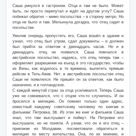
Саша ринулся в гастроном. Отца и там не было. Может
быть, он просто перепутал и ждёт на другом углу? Саша
побежал обратно – мимо посольства – в сторону метро. Но
отца не было и там. Мелькнула догадка, что отец сидит в
посольстве.
Умолив очередь пропустить его, Саша вошёл в здание и
узнал, что отец был утром, сдал документы – и должен
был прийти за ответом в двенадцать часов. Но и в
двенадцать отец не появился. Саша помчался в
австрийское посольство, надеясь, что отец теперь там –
оформляет разрешение на въезд в это государство, чтобы
из Вены, как водилось в те времена, вылететь прямым
рейсом в Тель-Авив. Нет, в австрийском посольстве отец
Саши не появлялся. Не пришёл он за ответом, как было
назначено, и в голландское.
С каждой минутой страх за отца усиливался. Теперь Саша
уже не сомневался, что с отцом что-то случилось. И он
бросился в милицию. Он помнил только один адрес,
известный каждому советскому человеку по книгам и
фильмам: Петровка, 38. Из этих же книг и фильмов Саша
знал, что там выслушают и поймут. На Петровке его
выслушали, но не поняли. А узнав, что он и его отец –
приезжие из Молдавии, посоветовали обратиться в
милицию по месту жительства. Она, по их мнению, и