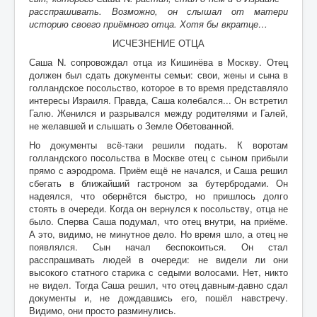
расспрашивать. Возможно, он слышал от матери
историю своего приёмного отца. Хотя бы вкратце…
Контакты
ИСЧЕЗНЕНИЕ ОТЦА
Карта сайта
Саша N. сопровождал отца из Кишинёва в Москву. Отец
Старо-Улановичское кладбище
должен был сдать документы семьи: свои, жены и сына в
голландское посольство, которое в то время представляло
Местечко Колышки, старинное еврейское
интересы Израиля. Правда, Саша колебался... Он встретил
кладбище
Галю. Женился и разрывался между родителями и Галей,
не желавшей и слышать о Земле Обетованной.
Но документы всё-таки решили подать. К воротам
голландского посольства в Москве отец с сыном прибыли
прямо с аэродрома. Приём ещё не начался, и Саша решил
сбегать в ближайший гастроном за бутербродами. Он
надеялся, что обернётся быстро, но пришлось долго
стоять в очереди. Когда он вернулся к посольству, отца не
было. Сперва Саша подумал, что отец внутри, на приёме.
А это, видимо, не минутное дело. Но время шло, а отец не
появлялся. Сын начал беспокоиться. Он стал
расспрашивать людей в очереди: не видели ли они
высокого статного старика с седыми волосами. Нет, никто
не видел. Тогда Саша решил, что отец давным-давно сдал
документы и, не дождавшись его, пошёл навстречу.
Видимо, они просто разминулись.