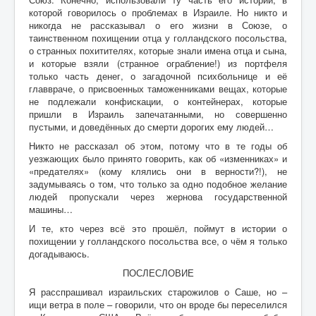
которой говорилось о проблемах в Израиле. Но никто и
никогда не рассказывал о его жизни в Союзе, о
таинственном похищении отца у голландского посольства,
о странных похитителях, которые знали имена отца и сына,
и которые взяли (странное ограбление!) из портфеля
только часть денег, о загадочной психбольнице и её
главвраче, о присвоенных таможенниками вещах, которые
не подлежали конфискации, о контейнерах, которые
пришли в Израиль запечатанными, но совершенно
пустыми, и доведённых до смерти дорогих ему людей…
Никто не рассказал об этом, потому что в те годы об
уезжающих было принято говорить, как об «изменниках» и
«предателях» (кому клялись они в верности?!), не
задумываясь о том, что только за одно подобное желание
людей пропускали через жернова государственной
машины…
И те, кто через всё это прошёл, поймут в истории о
похищении у голландского посольства все, о чём я только
догадываюсь.
ПОСЛЕСЛОВИЕ
Я расспрашивал израильских старожилов о Саше, но –
ищи ветра в поле – говорили, что он вроде бы переселился