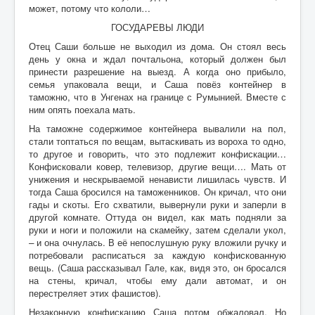
может, потому что кололи…
ГОСУДАРЕВЫ ЛЮДИ
Отец Саши больше не выходил из дома. Он стоял весь
день у окна и ждал почтальона, который должен был
принести разрешение на выезд. А когда оно прибыло,
семья упаковала вещи, и Саша повёз контейнер в
таможню, что в Унгенах на границе с Румынией. Вместе с
ним опять поехала мать.
На таможне содержимое контейнера вывалили на пол,
стали топтаться по вещам, вытаскивать из вороха то одно,
то другое и говорить, что это подлежит конфискации…
Конфисковали ковер, телевизор, другие вещи…. Мать от
унижения и нескрываемой ненависти лишилась чувств. И
тогда Саша бросился на таможенников. Он кричал, что они
гады и скоты. Его схватили, вывернули руки и заперли в
другой комнате. Оттуда он видел, как мать подняли за
руки и ноги и положили на скамейку, затем сделали укол,
–
и она очнулась. В её непослушную руку вложили ручку и
потребовали расписаться за каждую конфискованную
вещь. (Саша рассказывал Гале, как, видя это, он бросался
на стены, кричал, чтобы ему дали автомат, и он
перестреляет этих фашистов).
Незаконную конфискацию Саша потом обжаловал. Но