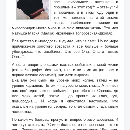
вас наибольшее влияние в
прошлые и – этот год?" – отвечу: "И
в прошлые, и в этом году один и
тот же человек на этой земле
оказал наибольшее влияние на
миропорядок моего мира и на мою личную жизнь. Это моя
матушка Мария (Малка) Яковлевна Топоровская-Школяр.
Всё детство и молодость я думал, что "я сам". Но по мере
приближения золотого возраста я всё больше и больше
убеждаюсь, что ошибался. Это всё Она, Она и только
Она...".
А если говорить о самых важных событиях в моей жизни
(какая биография без них!), то я и не заметил (вот вам и
первое важное событие!), как дети выросли.
Вначале они были на уровне моих колен, затем – на
уровне карманов. Потом – на уровне моих глаз... А я – вот
вам ещё одно важное событие! – рос обратно. Сначала до
лба моих детей, потом – до уровня их глаз, губ,
подбородка.... И когда я опустился настолько, что
оказался на уровне их сердец, то стал самым счастливым
человеком.
Но какой же биограф пропустит вопрос о разочаровании. И
чего тут скрывать: "Самое большое разочарование – это я
сам. Посещая спектакли, думаю о создателях: "Вот ведь