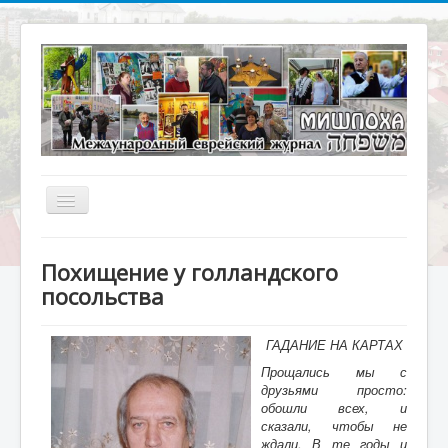
Включить/
выключить
навигацию
Главная
Похищение у голландского
О журнале
посольства
Библиотека
ГАДАНИЕ НА КАРТАХ
Наше кино
Прощались мы с
Архивариус
друзьями просто:
обошли всех, и
Актуальное интервью
сказали, чтобы не
ждали. В те годы и