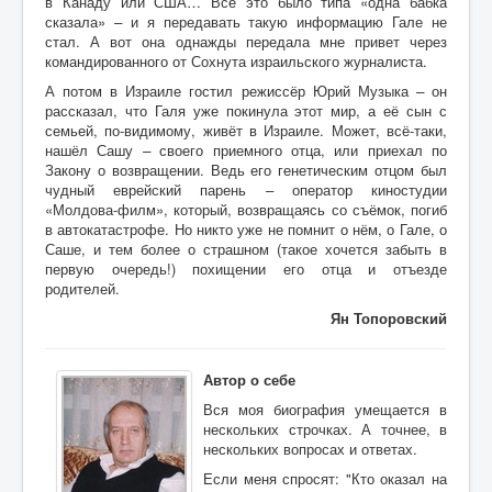
в Канаду или США… Всё это было типа «одна бабка
сказала»
–
и я передавать такую информацию Гале не
стал. А вот она однажды передала мне привет через
командированного от Сохнута израильского журналиста.
А потом в Израиле гостил режиссёр Юрий Музыка
–
он
рассказал, что Галя уже покинула этот мир, а её сын с
семьей, по-видимому, живёт в Израиле. Может, всё-таки,
нашёл Сашу
–
своего приемного отца, или приехал по
Закону о возвращении. Ведь его генетическим отцом был
чудный еврейский парень
–
оператор киностудии
«Молдова-филм», который, возвращаясь со съёмок, погиб
в автокатастрофе. Но никто уже не помнит о нём, о Гале, о
Саше, и тем более о страшном (такое хочется забыть в
первую очередь!) похищении его отца и отъезде
родителей.
Ян Топоровский
Автор о себе
Вся моя биография умещается в
нескольких строчках. А точнее, в
нескольких вопросах и ответах.
Если меня спросят: "Кто оказал на