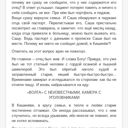
почему же сразу не сообщили, что у них содержится его
отец? В ответ услышал: пациент потерял память и ничего о
себе сообщить не мог. При нём был портфель и пиджак.
Вещи сразу вернули семье. И Саша обнаружил в пиджаке
отца свой паспорт. Перелистывая его, Саша пристально
посмотрел на главврача, и заметил, что ещё месяц назад,
когда отца привезли в больницу, можно было вызвать его,
Сашу. Ведь паспорт с данными о прописке Саши был на
месте. Почему же никто не сообщил домой, в Кишинёв?!
Ответить на этот вопрос врач не пожелал.
Но главное – отец был жив. И слава Богу! Правда, это уже
был не тот статный человек с гордой осанкой и пышной
шевелюрой. Это был обритый наголо худой и
затравленный старик, евший быстро-быстро-быстро...
Временами замирал и оглядывался по сторонам: как бы не
отняли пищу. И вновь набрасывался на еду.
«ВОЛГА» С НЕИЗВЕСТНЫМИ, КАМЕРА С
УГОЛОВНИКАМИ
В Кишинёве, в кругу семьи, в тепле и любви старик
постепенно оттаивал. Он иногда рассказывал, что с ним
случилось, но всегда урывками, ибо многое не помнил, или
не хотел вспоминать.