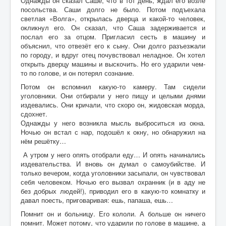
Однажды он сказал Саше, что в тот день, ждал его возле
посольства. Саши долго не было. Потом подъехала
светлая «Волга», открылась дверца и какой-то человек,
окликнул его. Он сказал, что Саша задерживается и
послал его за отцом. Пригласил сесть в машину и
объяснил, что отвезёт его к сыну. Они долго разъезжали
по городу, и вдруг отец почувствовал неладное. Он хотел
открыть дверцу машины и выскочить. Но его ударили чем-
то по голове, и он потерял сознание.
Потом он вспомнил какую-то камеру. Там сидели
уголовники. Они отбирали у него пищу и целыми днями
издевались. Они кричали, что скоро он, жидовская морда,
сдохнет.
Однажды у него возникла мысль выброситься из окна.
Ночью он встал с нар, подошёл к окну, но обнаружил на
нём решётку…
А утром у него опять отобрали еду… И опять начинались
издевательства. И вновь он думал о самоубийстве. И
только вечером, когда уголовники засыпали, он чувствовал
себя человеком. Ночью его вызвал охранник (и в аду не
без добрых людей!), приводил его в какую-то комнатку и
давал поесть, приговаривая: ешь, папаша, ешь…
Помнит он и больницу. Его кололи. А больше он ничего
помнит. Может потому, что ударили по голове в машине, а