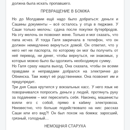
должна была искать пропавшего.
ПРЕВРАЩЕНИЕ В БОМЖА
Но до Молдавии ещё надо было добраться: деньги и
Сашины документы – всё осталось у отца в пиджаке. У
Саши только мелочь: сдача после покупки бутербродов.
На эту мелочь он позвонил жене. Только и мог сказать, что
папа исчез. И тогда Галя закричала в телефон, что он
должен немедленно вернуться домой. Он ответил, что у
него нет ни паспорта, по которому он мог бы получить от
неё перевод, ни денег, чтобы вернуться, ни знакомых, у
которых можно было бы одолжить необходимую сумму.
Но Галя сразу нашла выход. Она сказала, чтобы он всеми
правдами и неправдами добрался на электричке до
Обнинска. Там живут её родственники. Она позвонит им и
предупредит.
Три дня Саша крутился у вокзальных касс. У него язык не
поворачивался попросить деньги у людей, протянуть руку
за подаянием
–
мог пересилить себя. Наконец, машинисты
взяли его с собой, прямо в кабину электровоза.
Неизвестно, что больше подействовало на них: рассказ
Саши или его вид?! Он был похож на бомжа: заросший,
грязный, голодный…
НЕМОЩНАЯ СТАРУХА