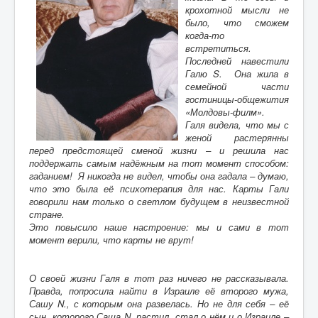
Воспоминания
крохотной мысли не
было, что сможем
Дети войны вспоминают
когда-то
встретиться.
Имя
Последней навестили
Галю S. Она жила в
Ищу родных
семейной части
гостиницы-общежития
Литературная гостиная
«Молдовы-филм».
Ликбез Мишпохи
Галя видела, что мы с
женой растерянны
Чтобы это никогда не повторилось!
перед предстоящей сменой жизни – и решила нас
поддержать самым надёжным на тот момент способом:
Память
гаданием! Я никогда не видел, чтобы она гадала – думаю,
что это была её психотерапия для нас. Карты Гали
Почта Мишпохи
говорили нам только о светлом будущем в неизвестной
стране.
Родословная
Это повысило наше настроение: мы и сами в тот
момент верили, что карты не врут!
Редакционный подвальчик
Мартиролог
О своей жизни Галя в тот раз ничего не рассказывала.
Правда, попросила найти в Израиле её второго мужа,
Кухня Мишпохи
Сашу N., с которым она развелась. Но не для себя – её
сын, которого Саша N. растил, стал о нём и о Израиле –
Гостевая книга