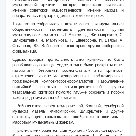
музыкальной критики, «которая перестала выражать
мнение советской общественности, мнение народа и
превратилась в рупор отдельных композиторов».
Тогда же на собраниях и в печати советская музыкальная
общественность заклеймила деятельность группы
музыковедов и критиков – Л. Мазеля, Д. Житомирского, С.
Шлифштейна, И. Мартынова, Г. Шнеерсона, И. Бэлзы, А.
Оголевца, Ю. Вайнкопа и некоторых других поборников
формализма.
Однако вредная деятельность этих критиков не была
разоблачена до конца. Недостаточно были раскрыты анти-
патриотизм, безродный космополитизм этих критиков,
стремление «воспеть» «современные» «общемировые»
произведения композиторов-формалистов. Разоблачение
партийной печатью антипатриотической группы
театральных критиков помогло глубже осознать и пороки
такого рода музыкальной критики.
…Раболепствуя перед модернисткой, больной, сумбурной
музыкой Мазель, Житомирский, Шлифштейн и другие
эстетствующие космополиты снобистски относились к
массовым музыкальным жанрам.
«Присяжными» рецензентами журнала «Советская музыка»
были до недавнего времени критики Г. Коган и И.