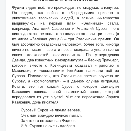
Фудим видел всё, что происходит, не снаружи, а изнутри.
Он видел, как война с «безродными» привела к
уничтожению творческих людей, а всякие ничтожества
выдвинулись на первый план. «Великими» стали,
например, Анатолий Сафронов и Анатолий Суров – его
никто до этого не знал, а он получил за свои три пьесы (в
их числе «Зелёная улица») – три Сталинские премии. Он
был абсолютно бездарным человеком, более того, никогда
ничего не писал – все эти пьесы создавали уволенные со
своих должностей «космополиты». По утверждению
Давида, два известных кинодраматурга – Леонид Трауберг,
который вместе с Козинцевым создавал «Трилогию о
Максиме», и «космополит» Блейман написали всё за
Сурова. Получалось, что Сталинская премия вручена не
Сурову, а «космополитам» – в данном случае литрабам.
Кстати, это тот самый Суров, о котором Эммануил
Казакевич написал свой знаменитый сонет, который
передавался из уст в уста! Мне его переcказала Лариса
Казакевич, дочь писателя:
Суровый Суров не любил евреев.
Он к ним враждою вечною пылал,
За что его не жаловал Фадеев
И А. Сурков не очень одобрял.