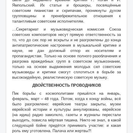
Ямпольский. Их статьи и брошюры, посвящённые
советским пианистам и скрипачам, проникнуты духом
групповщины и пренебрежительное отношения к
талантливым советским исполнителям.
…Секретариат и музыковедческая комиссия Союза
советских композиторов несут прямую ответственность за
то, что до сих пор не вскрыты и не разгромлены до конца
антипатриотические настроения в музыкальной критике и
науке, не дан должный отпор их носителям и
пропагандистам. Только на основе полного разоблачения и
разгрома враждебных групп в советском музыкознании,
только на основе выдвижения молодых сил советские
музыковеды и критики смогут сплотиться в борьбе за
высокоидейную, реалистическую советскую музыку.
ДВОЙСТВЕННОСТЬ ПРОВОДНИКОВ
Пик борьбы с космополитами пришёлся на январь,
февраль, март – 48 года. Потом, когда к концу войны, всё
было разгромлено: еврейские театры закрыты, музеи
еврейской истории и культуры аннулированы, еврейское
(на идиш) радио замолкло, газеты и журналы перестали
выходить, повисла мёртвая тишина. Никто не знал, в какой
следующей бойне придётся принимать участие: и какая
роль ему уготовлена. Палача или жертвы?!