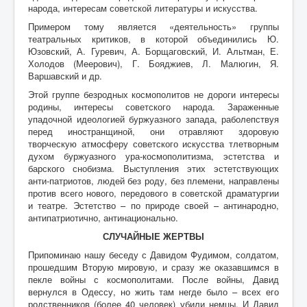
народа, интересам советской литературы и искусства.
Примером тому является «деятельность» группы
театральных критиков, в которой объединились Ю.
Юзовский, А. Гуревич, А. Борщаговский, И. Альтман, Е.
Холодов (Меерович), Г. Бояджиев, Л. Малюгин, Я.
Варшавский и др.
Этой группе безродных космополитов не дороги интересы
родины, интересы советского народа. Зараженные
упадочной идеологией буржуазного запада, раболепствуя
перед иностранщиной, они отравляют здоровую
творческую атмосферу советского искусства тлетворным
духом буржуазного ура-космополитизма, эстетства и
барского снобизма. Выступления этих эстетствующих
анти-патриотов, людей без роду, без племени, направлены
против всего нового, передового в советской драматургии
и театре. Эстетство – по природе своей – антинародно,
антипатриотично, антинационально.
СЛУЧАЙНЫЕ ЖЕРТВЫ
Припоминаю нашу беседу с Давидом Фудимом, солдатом,
прошедшим Вторую мировую, и сразу же оказавшимся в
пекле войны с космополитами. После войны, Давид
вернулся в Одессу, но жить там негде было – всех его
родственников (более 40 человек) убили немцы. И Давид