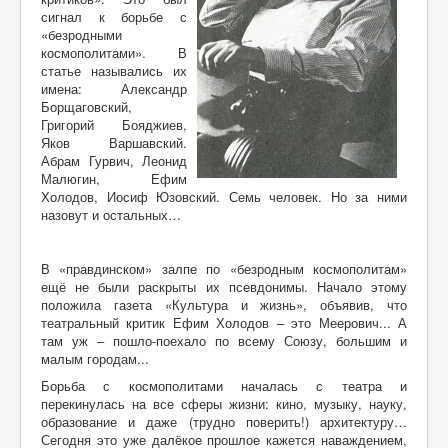
Воспоминания
сигнал к борьбе с
«безродными
Дети войны вспоминают
космополитами». В
статье назывались их
Имя
имена: Александр
Борщаговский,
Ищу родных
Григорий Бояджиев,
Литературная гостиная
Яков Варшавский.
Абрам Гурвич, Леонид
Ликбез Мишпохи
Малюгин, Ефим
Холодов, Иосиф Юзовский. Семь человек. Но за ними
Чтобы это никогда не повторилось!
назовут и остальных…
Память
В «правдинском» залпе по «безродным космополитам»
Почта Мишпохи
ещё не были раскрыты их псевдонимы. Начало этому
положила газета «Культура и жизнь», объявив, что
Родословная
театральный критик Ефим Холодов – это Меерович... А
там уж – пошло-поехало по всему Союзу, большим и
Редакционный подвальчик
малым городам...
Мартиролог
Борьба с космополитами началась с театра и
перекинулась на все сферы жизни: кино, музыку, науку,
Кухня Мишпохи
образование и даже (трудно поверить!) архитектуру…
Сегодня это уже далёкое прошлое кажется наваждением,
Гостевая книга