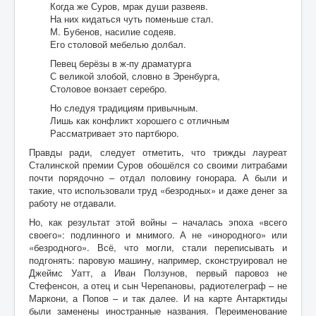
Когда же Суров, мрак души развеяв.
На них кидаться чуть поменьше стал.
М. Бубенов, насилие содеяв.
Его столовой мебелью долбал.
Певец берёзы в ж-пу драматурга
С великой злобой, словно в Эренбурга,
Столовое вонзает серебро.
Но следуя традициям привычным.
Лишь как конфликт хорошего с отличным
Рассматривает это партбюро.
Правды ради, следует отметить, что трижды лауреат
Сталинской премии Суров обошёлся со своими литрабами
почти порядочно – отдал половину гонорара. А были и
такие, что использовали труд «безродных» и даже денег за
работу не отдавали.
Но, как результат этой войны – началась эпоха «всего
своего»: подлинного и мнимого. А не «инородного» или
«безродного». Всё, что могли, стали переписывать и
подгонять: паровую машину, например, сконструировал не
Джеймс Уатт, а Иван Ползунов, первый паровоз не
Стефенсон, а отец и сын Черепановы, радиотелеграф – не
Маркони, а Попов – и так далее. И на карте Антарктиды
были заменены иностранные названия. Переименование