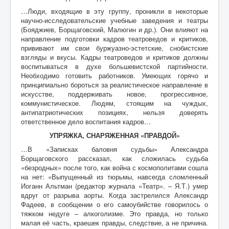
…Люди, входящие в эту группу, проникли в некоторые
научно-исследовательские учебные заведения и театры
(Бояджиев, Борщаговский, Малюгин и др.). Они влияют на
направление подготовки кадров театроведов и критиков,
прививают им свои буржуазно-эстетские, снобистские
взгляды и вкусы. Кадры театроведов и критиков должны
воспитываться в духе большевистской партийности.
Необходимо готовить работников. Умеющих горячо и
принципиально бороться за реалистическое направление в
искусстве, поддерживать новое, прогрессивное,
коммунистическое. Людям, стоящим на чуждых,
антипатриотических позициях, нельзя доверять
ответственное дело воспитания кадров…
УПРЯЖКА, СНАРЯЖЕННАЯ «ПРАВДОЙ»
…В «Записках баловня судьбы» Александра
Борщаговского рассказал, как сложилась судьба
«безродных» после того, как война с космополитами сошла
на нет: «Выпущенный из тюрьмы, навсегда сломленный
Иоганн Альтман (редактор журнала «Театр». – Я.Т.) умер
вдруг от разрыва аорты. Когда застрелился Александр
Фадеев, в сообщении о его самоубийстве говорилось о
тяжком недуге – алкоголизме. Это правда, но только
малая её часть, краешек правды, следствие, а не причина.