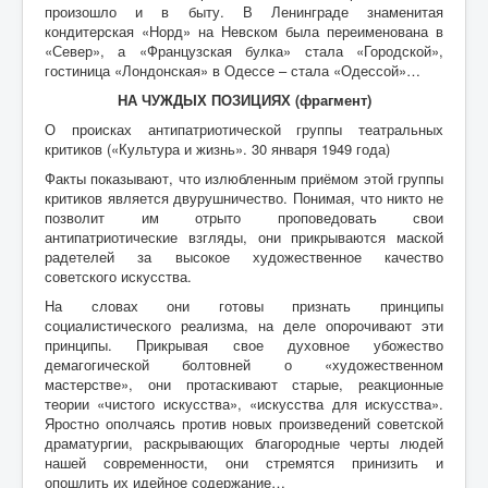
произошло и в быту. В Ленинграде знаменитая
кондитерская «Норд» на Невском была переименована в
«Север», а «Французская булка» стала «Городской»,
гостиница «Лондонская» в Одессе – стала «Одессой»…
НА ЧУЖДЫХ ПОЗИЦИЯХ (фрагмент)
О происках антипатриотической группы театральных
критиков («Культура и жизнь». 30 января 1949 года)
Факты показывают, что излюбленным приёмом этой группы
критиков является двурушничество. Понимая, что никто не
позволит им отрыто проповедовать свои
антипатриотические взгляды, они прикрываются маской
радетелей за высокое художественное качество
советского искусства.
На словах они готовы признать принципы
социалистического реализма, на деле опорочивают эти
принципы. Прикрывая свое духовное убожество
демагогической болтовней о «художественном
мастерстве», они протаскивают старые, реакционные
теории «чистого искусства», «искусства для искусства».
Яростно ополчаясь против новых произведений советской
драматургии, раскрывающих благородные черты людей
нашей современности, они стремятся принизить и
опошлить их идейное содержание…