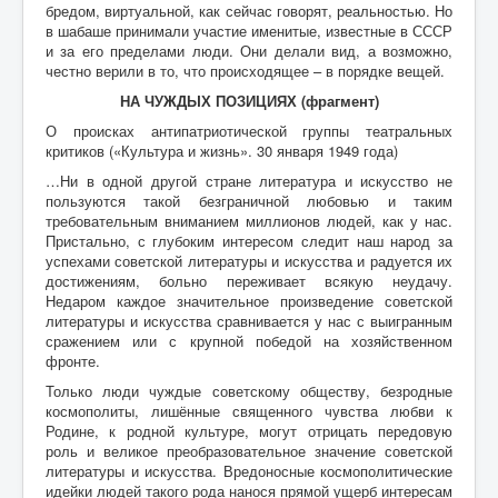
бредом, виртуальной, как сейчас говорят, реальностью. Но
в шабаше принимали участие именитые, известные в СССР
Контакты
и за его пределами люди. Они делали вид, а возможно,
честно верили в то, что происходящее – в порядке вещей.
Карта сайта
НА ЧУЖДЫХ ПОЗИЦИЯХ (фрагмент)
Старо-Улановичское кладбище
О происках антипатриотической группы театральных
критиков («Культура и жизнь». 30 января 1949 года)
Местечко Колышки, старинное еврейское
кладбище
…Ни в одной другой стране литература и искусство не
пользуются такой безграничной любовью и таким
требовательным вниманием миллионов людей, как у нас.
Пристально, с глубоким интересом следит наш народ за
успехами советской литературы и искусства и радуется их
достижениям, больно переживает всякую неудачу.
Недаром каждое значительное произведение советской
литературы и искусства сравнивается у нас с выигранным
сражением или с крупной победой на хозяйственном
фронте.
Только люди чуждые советскому обществу, безродные
космополиты, лишённые священного чувства любви к
Родине, к родной культуре, могут отрицать передовую
роль и великое преобразовательное значение советской
литературы и искусства. Вредоносные космополитические
идейки людей такого рода нанося прямой ущерб интересам