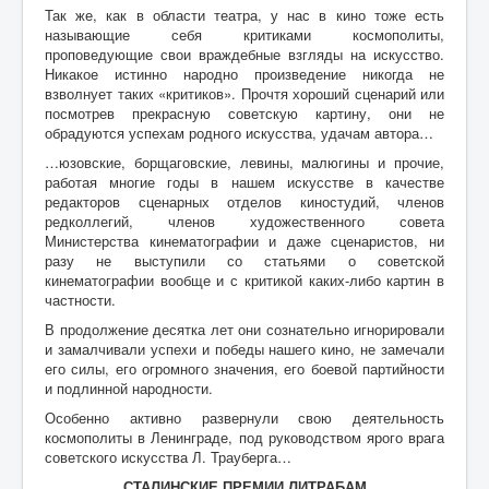
Так же, как в области театра, у нас в кино тоже есть
называющие себя критиками космополиты,
проповедующие свои враждебные взгляды на искусство.
Никакое истинно народно произведение никогда не
взволнует таких «критиков». Прочтя хороший сценарий или
посмотрев прекрасную советскую картину, они не
обрадуются успехам родного искусства, удачам автора…
…юзовские, борщаговские, левины, малюгины и прочие,
работая многие годы в нашем искусстве в качестве
редакторов сценарных отделов киностудий, членов
редколлегий, членов художественного совета
Министерства кинематографии и даже сценаристов, ни
разу не выступили со статьями о советской
кинематографии вообще и с критикой каких-либо картин в
частности.
В продолжение десятка лет они сознательно игнорировали
и замалчивали успехи и победы нашего кино, не замечали
его силы, его огромного значения, его боевой партийности
и подлинной народности.
Особенно активно развернули свою деятельность
космополиты в Ленинграде, под руководством ярого врага
советского искусства Л. Трауберга…
СТАЛИНСКИЕ ПРЕМИИ ЛИТРАБАМ