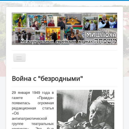
Включить/
выключить
навигацию
Главная
Война с "безродными"
О журнале
Библиотека
29 января 1949 года в
газете «Правда»
Наше кино
появилась огромная
редакционная статья
Архивариус
«Об
антипатриотической
Актуальное интервью
группе театральных
критиков». Это был