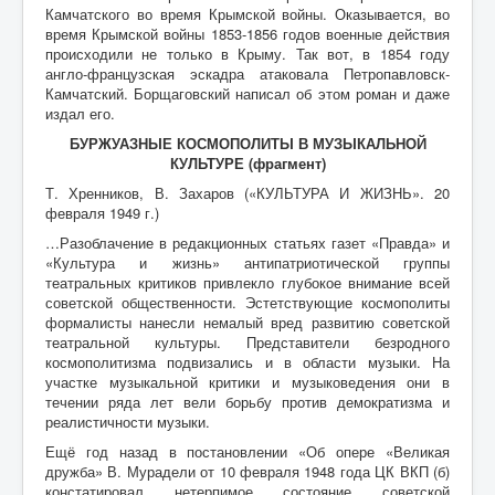
Камчатского во время Крымской войны. Оказывается, во
время Крымской войны 1853-1856 годов военные действия
происходили не только в Крыму. Так вот, в 1854 году
англо-французская эскадра атаковала Петропавловск-
Камчатский. Борщаговский написал об этом роман и даже
издал его.
БУРЖУАЗНЫЕ КОСМОПОЛИТЫ В МУЗЫКАЛЬНОЙ
КУЛЬТУРЕ (фрагмент)
Т. Хренников, В. Захаров («КУЛЬТУРА И ЖИЗНЬ». 20
февраля 1949 г.)
…Разоблачение в редакционных статьях газет «Правда» и
«Культура и жизнь» антипатриотической группы
театральных критиков привлекло глубокое внимание всей
советской общественности. Эстетствующие космополиты
формалисты нанесли немалый вред развитию советской
театральной культуры. Представители безродного
космополитизма подвизались и в области музыки. На
участке музыкальной критики и музыковедения они в
течении ряда лет вели борьбу против демократизма и
реалистичности музыки.
Ещё год назад в постановлении «Об опере «Великая
дружба» В. Мурадели от 10 февраля 1948 года ЦК ВКП (б)
констатировал нетерпимое состояние советской