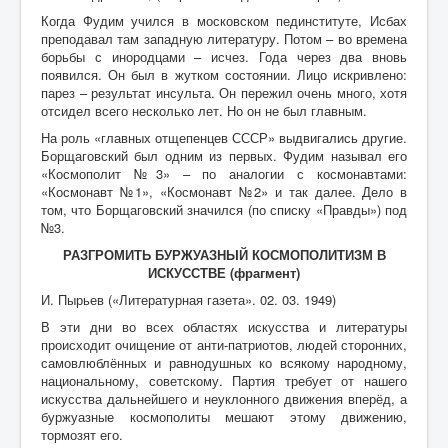
Когда Фудим учился в московском пединституте, Исбах
преподавал там западную литературу. Потом – во времена
борьбы с инородцами – исчез. Года через два вновь
появился. Он был в жутком состоянии. Лицо искривлено:
парез – результат инсульта. Он пережил очень много, хотя
отсидел всего несколько лет. Но он не был главным.
На роль «главных отщепенцев СССР» выдвигались другие.
Борщаговский был одним из первых. Фудим называл его
«Космополит №3» – по аналогии с космонавтами:
«Космонавт №1», «Космонавт №2» и так далее. Дело в
том, что Борщаговский значился (по списку «Правды») под
№3.
РАЗГРОМИТЬ БУРЖУАЗНЫЙ КОСМОПОЛИТИЗМ В
ИСКУССТВЕ (фрагмент)
И. Пырьев («Литературная газета». 02. 03. 1949)
В эти дни во всех областях искусства и литературы
происходит очищение от анти-патриотов, людей сторонних,
самовлюблённых и равнодушных ко всякому народному,
национальному, советскому. Партия требует от нашего
искусства дальнейшего и неуклонного движения вперёд, а
буржуазные космополиты мешают этому движению,
тормозят его.