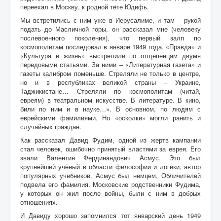
переехал в Москву, к родной тёте Юдифь.
Мы встретились с ним уже в Иерусалиме, и там – рукой
подать до Масличной горы, он рассказал мне (человеку
послевоенного поколения), что первый залп по
космополитам последовал в январе 1949 года. «Правда» и
«Культура и жизнь» выстрелили по отщепенцам двумя
передовыми статьями. За ними – «Литературная газета» и
газеты калибром поменьше. Стреляли не только в центре,
но и в республиках великой страны – Украине,
Таджикистане… Стреляли по космополитам (читай,
евреям) в театральном искусстве. В литературе. В кино,
били по ним и в науке…». В основном, по людям с
еврейскими фамилиями. Но «осколки» могли ранить и
случайных граждан.
Как рассказал Давид Фудим, одной из жертв кампании
стал человек, ошибочно принятый властями за еврея. Его
звали Валентин Фердинандович Асмус. Это был
крупнейший учёный в области философии и логики, автор
популярных учебников. Асмус был немцем, Обличителей
подвела его фамилия. Московские родственники Фудима,
у которых он жил после войны, были с ним в добрых
отношениях.
И Давиду хорошо запомнился тот январский день 1949