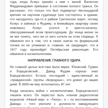
года, когда Асмус пришёл к ним с женой. Валентин
Фердинандович пребывал в состоянии полного транса. Он
рассказал, что только что был подвергнут беспощадной
критике на научном судилище (оно состоялось в здании,
что находилось где-то в районе Сретенских ворот, потому
Асмус и забежал к Фудиму, в ближайшую квартиру своих
знакомых). Асмус уселся в кресло-качалку,
обескураженный всем происходящим. До конца жизни он
не мог понять, чего же от него хотели на этом сборище. А
обвиняли его в том, что в своих книгах по формальной
логике он не упоминал и, главное, не предвидел, что в
1917 году произойдёт Октябрьская революция. Его
обвиняли в космополитизме.
НАПРАВЛЕНИЕ ГЛАВНОГО УДАРА
Но главной целью всё-таки были евреи. Юзовский, Гурвич
и Борщаговский… Давид Фудим хорошо знал
Борщаговского. Кстати, последний – единственный из
«правдинской» группы «безродных», кто дожил до наших
дней. В 2000-ом ему исполнилось 87 лет.
Когда началась война с космополитами, Борщаговского
лишили всего. Он перестал быть членом редколлегии
журналов «Новый мир» и «Театр», и – по воспоминаниям
Давида – того уволили с должности заведующего
литературной части театра Красной армии, более того, его