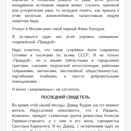
изощрённое истязание нервов может служить причиной
или ускорителем рака, то нетрудно понять, как пришла к
этим весёлым, жизнелюбивым, талантливым людям
смертная беда.
Утонул в Москве-реке такой мирный Фима Холодов.
Я оставался один изо всей упряжки семериком,
снаряжённой «Правдой».
Надо отметить, что такие «упряжки» были снаряжены
сотнями и тысячами по всему СССР. И не только
«Правдой», но и иными (областными и городскими)
газетами, союзами творческой интеллигенции, рабочими
собраниями, митингами, беспокойной общественностью,
партийными ячейками, и просто добровольными
помощниками...
И могил «запряжённых» не сосчитать.
ПОСЛЕДНИЙ СВИДЕТЕЛЬ
Во время этой нашей беседы, Давид Фудим (на тот момент
житель Иерусалима) обмолвился, что в Израиль,
возможно, приедет съёмочная группа режиссёра Алексея
Германа-старшего, а с ним и его жена, сценаристка
Светлана Кармалита. И он, Давид, с нетерпением ждёт их