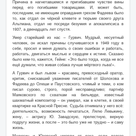
Причина в нагнетавшемся и пригибавшем чувстве вины
перед его погибшими товарищами. И, может быть,
последним, не имеющим оправдания грехом Фадеева было
то, как отдал он чёрной клевете и тюрьме своего друга
Альтмана, отдал не посреди безумия и апокалипсиса в
1937, а двенадцать лет спустя.
Умер старейший из нас – Гурвич. Мудрый, несуетный
человек, он искал причины случившегося в 1949 году в
себе, просил и меня думать о своих ошибках и работать,
работать, двигаться мыслью и сердцем к истине. Сказано
было кем-то, кажется, Гейне: «Это было тогда, когда не все
ещё думали, что живая собака лучше мёртвого льва!».
А Гурвич и был львом – красавец, превосходный оратор,
критик, снискавший уважение писателей от Шолохова и
Фадеева до Олеши и Паустовского, чтимый и теми, о ком
писал сурово, строго, порой несправедливо; партнёр
Маяковского по схваткам на бильярде, известный
шахматный композитор – он умирал, как в клетке, в своей
квартирке на Красной Пресне. Судьба отнимала у него всё:
деятельность, возможность печататься, Лялю Левыкину,
жену, – актрису Ю. Завадскую, прелестную, верную
подругу жизни, а после – это было уже не трудно – и саму
жизнь.
Малюгин и Юзовский умерли от рака, если долгое