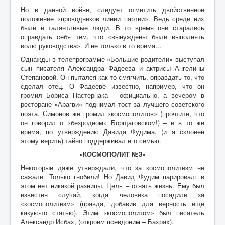
Но в данной войне, следует отметить двойственное
положение «проводников линии партии». Ведь среди них
были и талантливые люди. В то время они старались
оправдать себя тем, что «вынуждены были выполнять
волю руководства». И не только в то время…
Однажды в телепрограмме «Большие родители» выступал
сын писателя Александра Фадеева и актрисы Ангелины
Степановой. Он пытался как-то смягчить, оправдать то, что
сделал отец. О Фадееве известно, например, что он
громил Бориса Пастернака – официально, а вечером в
ресторане «Арагви» поднимал тост за лучшего советского
поэта. Симонов же громил «космополитов» (прочтите, что
он говорил о «безродном» Борщаговском!) – и в то же
время, по утверждению Давида Фудима, (и я склонен
этому верить) тайно поддерживал его семью.
«КОСМОПОЛИТ №3»
Некоторые даже утверждали, что за космополитизм не
сажали. Только гнобили! Но Давид Фудим парировал: в
этом нет никакой разницы. Цель – отнять жизнь. Ему был
известен случай, когда человека посадили за
«космополитизм» (правда, добавив для верность ещё
какую-то статью). Этим «космополитом» был писатель
Александр Исбах, (откроем псевдоним – Бахрах).