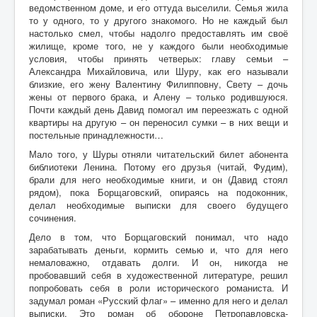
ведомственном доме, и его оттуда выселили. Семья жила
то у одного, то у другого знакомого. Но не каждый был
настолько смел, чтобы надолго предоставлять им своё
жилище, кроме того, не у каждого были необходимые
условия, чтобы принять четверых: главу семьи –
Александра Михайловича, или Шуру, как его называли
близкие, его жену Валентину Филипповну, Свету – дочь
жены от первого брака, и Алену – только родившуюся.
Почти каждый день Давид помогал им переезжать с одной
квартиры на другую – он переносил сумки – в них вещи и
постельные принадлежности…
Мало того, у Шуры отняли читательский билет абонента
библиотеки Ленина. Потому его друзья (читай, Фудим),
брали для него необходимые книги, и он (Давид стоял
рядом), пока Борщаговский, опираясь на подоконник,
делал необходимые выписки для своего будущего
сочинения.
Дело в том, что Борщаговский понимал, что надо
зарабатывать деньги, кормить семью и, что для него
немаловажно, отдавать долги. И он, никогда не
пробовавший себя в художественной литературе, решил
попробовать себя в роли исторического романиста. И
задумал роман «Русский флаг» – именно для него и делал
выписки. Это роман об обороне Петропавловска-