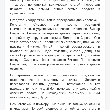
– автора популярных критических статей, перестали
печатать, тем самым лишив семью средств к
существованию.
Средства «поддержки» тайно передавали два человека –
Константин Симонов, сам яростно громивший
космополитов, и удивительный писатель и человек Виктор
Некрасов. Симонов передавал деньги через свою жену,
которой в ту пору была актриса Валентина Серова. Она
тайно встречалась с Валентиной Филипповной, или, как её
называли близкие, Лялей – женой Борщаговского, и
вручала ей деньги. Надо отметить, сказал Давид, что
семья Борщаговского, когда пришло время, всё до копейки
вернули Симонову. Что же касается Виктора Платоновича
Некрасова, то он категорически отказался принять деньги
обратно.
Во времена «войны с космополитами» окружающие
старались их не замечать и избегать. Знакомые
переставали звонить, друзья – встречаться, а вот
навещать их, или не дай бог, помогать, считалось крайне
опасным делом. Но находились смельчаки. К ним
относился и Давид Фудим.
Борщаговский, к примеру, был лишён не только работы, но
и квартиры. По всей видимости, он обитал до этого в