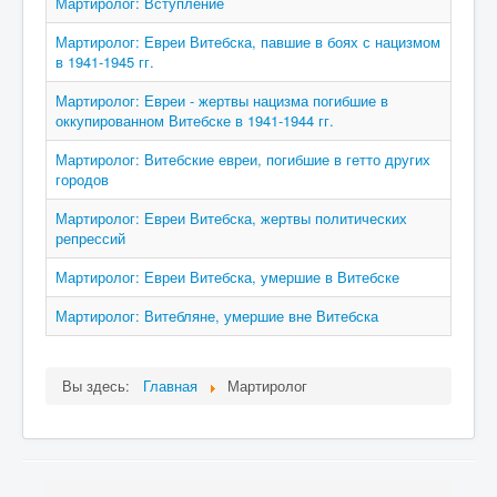
Мартиролог: Вступление
Контакты
Мартиролог: Евреи Витебска, павшие в боях с нацизмом
в 1941-1945 гг.
Карта сайта
Мартиролог: Евреи - жертвы нацизма погибшие в
Старо-Улановичское кладбище
оккупированном Витебске в 1941-1944 гг.
Местечко Колышки, старинное еврейское
Мартиролог: Витебские евреи, погибшие в гетто других
кладбище
городов
Мартиролог: Евреи Витебска, жертвы политических
репрессий
Мартиролог: Евреи Витебска, умершие в Витебске
Мартиролог: Витебляне, умершие вне Витебска
Вы здесь:
Главная
Мартиролог