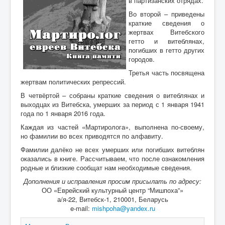
в партизанских отрядах.
Воспоминания
Во второй – приведены
Дети войны вспоминают
краткие сведения о
жертвах Витебского
Имя
гетто и витеблянах,
погибших в гетто других
Ищу родных
городов.
Литературная гостиная
Третья часть посвящена
жертвам политических репрессий.
Ликбез Мишпохи
В четвёртой – собраны краткие сведения о витеблянах и
выходцах из Витебска, умерших за период с 1 января 1941
Чтобы это никогда не повторилось!
года по 1 января 2016 года.
Память
Каждая из частей «Мартиролога», выполнена по-своему,
но фамилии во всех приводятся по алфавиту.
Почта Мишпохи
Фамилии далёко не всех умерших или погибших витеблян
Родословная
оказались в книге. Рассчитываем, что после ознакомления
родные и близкие сообщат нам необходимые сведения.
Редакционный подвальчик
Дополнения и исправления просим присылать по адресу:
ОО «Еврейский культурный центр “Мишпоха”»
Мартиролог
а/я-22, Витебск-1, 210001, Беларусь
Кухня Мишпохи
e-mail:
mishpoha@yandex.ru
Гостевая книга