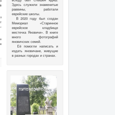
з
Здесь служили знаменитые
в
раввины, работали
еврейские школы.
л
В 2020 году был создан
т
Мемориал «Старинное
-
еврейское кладбище
местечка Яновичи». В книге
много фотографий
а
яновичских семей.
я
Её помогли написать и
издать яновичане, живущие
в разных городах и странах.