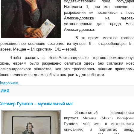
ходатайствовали пред государе
Николаем 1, при его проезде, 
разрешении им поселиться в Ново
Александровске на льготах
установленных для города Ново
Александровска.
В то время местное торгово
промышленное сословие состояло из купцов: 9 – старообрядцев, 5 
евреев. Мещан – 14 христиан, 141 – еврей.
Чтобы развить в Ново-Александровске торгово-промышленну
жизнь, евреям было разрешено селиться здесь без согласия ново
александровского общества, как это требовалось общими правилами
Вновь селившиеся должны были построить для себя дом.
Подробнее...
ИМЯ
Клезмер Гузиков – музыкальный маг
Знаменитый ксилофонист
виртуоз
Михаил (Михл) Иосифови
, чьё имя в исторически
Гузиков
описаниях и портретах иногд