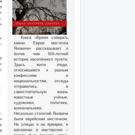
м
о
-
,
-
Книга «Время собирать
-
камни. Евреи местечка
–
Яновичи» рассказывает о
более чем 500-летней
ю
истории населённого пункта.
-
Здесь жили люди,
относившиеся к разным
.
конфессиям и
национальностям, отсюда
отправились в
самостоятельную жизнь
известные учёные,
художники, политики,
военачальники.
-
Несколько столетий Яновичи
были еврейским местечком.
ч
На улицах и на ярмарке, в
х
магазинах и мастерских –
а
всюду был слышен идиш.