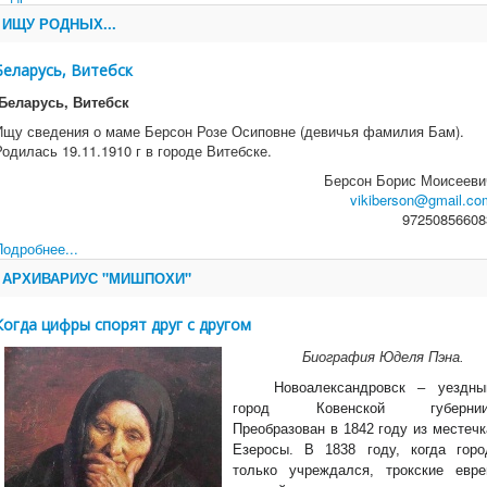
ИЩУ РОДНЫХ...
Беларусь, Витебск
Беларусь, Витебск
Ищу сведения о маме Берсон Розе Осиповне (девичья фамилия Бам).
Родилась 19.11.1910 г в городе Витебске.
Берсон Борис Моисееви
vikiberson@gmail.co
97250856608
Подробнее...
АРХИВАРИУС "МИШПОХИ"
Когда цифры спорят друг с другом
Биография Юделя Пэна.
Новоалександровск – уездны
город Ковенской губернии
Преобразован в 1842 году из местечк
Езеросы. В 1838 году, когда горо
только учреждался, трокские евре