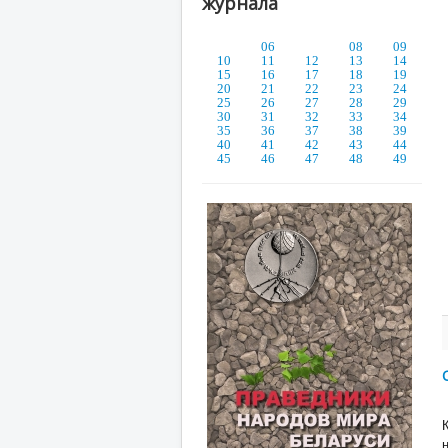
журнала
06
08
09
10
11
12
13
14
15
16
17
18
19
20
21
22
23
24
25
26
27
28
29
30
31
32
33
34
35
36
37
38
39
40
41
42
43
44
45
46
47
48
49