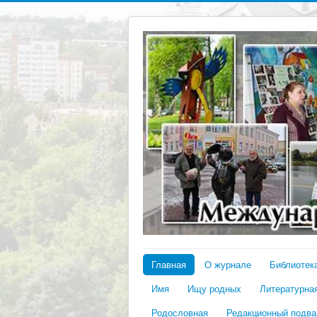
Главная
О журнале
Библиотек
Имя
Ищу родных
Литературная
Родословная
Редакционный подва