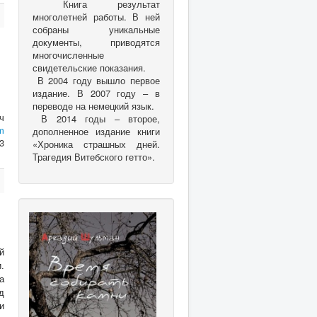
Книга результат
многолетней работы. В ней
собраны уникальные
документы, приводятся
многочисленные
свидетельские показания.
В 2004 году вышло первое
издание. В 2007 году – в
переводе на немецкий язык.
ч
В 2014 годы – второе,
m
дополненное издание книги
3
«Хроника страшных дней.
Трагедия Витебского гетто».
й
.
а
д
и