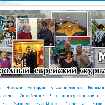
а
Наше кино
Архивариус
Актуальное интервью
Воспомина
 гостиная
Ликбез Мишпохи
Чтобы это никогда не повторилось!
льчик
Мартиролог
Кухня Мишпохи
Гостевая книга
Контакт