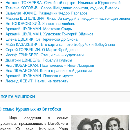
Наталья ТОКАРЕВА. Семейный портрет Ильиных и Юдалевичей
Татьяна КОТОВИЧ. Сарра Шейдлина: события, судьба, Витебск
Эмануил ИОФФЕ. Разведчик Фёдор Парпаров
Марина ШЕПЕЛЕВИЧ. Лиза. За каждый эпизодом – настоящая эпопе
Ян ТОПОРОВСКИЙ. Запретная любовь
Аркадий ШУЛЬМАН. Местечко Свирь
Аркадий ШУЛЬМАН. Художник Григорий Эйдинов
Елена ЦВЕЛИК. От Нерчинска до Сиона
Майя КАЗАКЕВИЧ. Его картины – это Бобруйск и бобруйчане
Сергей ГОРБУШИН. О Марке Фрейдкине
Иосиф ГРИНБЕРГ. Отец и сын – художники
Дмитрий ЦВИБЕЛЬ. Поцелуй судьбы
Яна ЛЮБАРСКАЯ. Наш человек – Илья Лазерсон
Яна ЛЮБАРСКАЯ. Книга о раввинской династии
Аркадий ШУЛЬМАН. Полвека в музее
Леонид ЛЕВИТ. Найти, не потерять
ПОЧТА МИШПОХИ
О семье Куршиных из Витебска
Ищу сведения о семье
Куршиных, проживавших в Витебске в
начале ХХ века. Куршина Хана