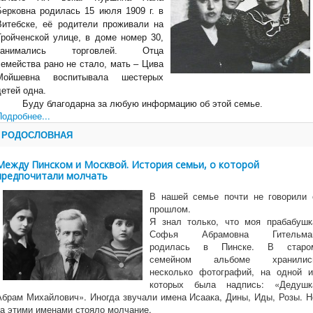
Берковна родилась 15 июля 1909 г. в
Витебске, её родители проживали на
Тройченской улице, в доме номер 30,
занимались торговлей. Отца
семейства рано не стало, мать – Цива
Мойшевна воспитывала шестерых
детей одна.
Буду благодарна за любую информацию об этой семье.
Подробнее...
РОДОСЛОВНАЯ
Между Пинском и Москвой. История семьи, о которой
предпочитали молчать
В нашей семье почти не говорили 
прошлом.
Я знал только, что моя прабабушк
Софья Абрамовна Гительма
родилась в Пинске. В старо
семейном альбоме хранилис
несколько фотографий, на одной и
которых была надпись: «Дедушк
Абрам Михайлович». Иногда звучали имена Исаака, Дины, Иды, Розы. Н
за этими именами стояло молчание.