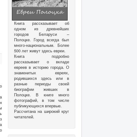
Книга рассказывает об
одном из древнейших
городов Беларуси –
Полоцке. Город всегда был
много-национальным. Более
500 лет живут здесь евреи.
Книга подробно
рассказывает о вкладе
евреев в историю города. О
знаменитых евреях,
родившихся здесь или в
разные периоды своей
о
биографии живших в
Полоцке. В книге много
а
фотографий, в том числе
н
публикующихся впервые.
м
Рассчитана на широкий круг
ь
читателей.
з
а
о