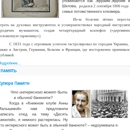
упоминается как Эфраим/Эфроим и
Шклова,
родился 2 сентября 1806 года
семье потомственного клезмера.
Из-за болезни лёгких переста
играть на духовых инструментах и усовершенствовал народный инструмен
бродячих музыкантов, создав четырёхрядный ксилофон («деревянно
соломенную гармонику»).
С 1833 года
с огромным успехом гастролировал по городам Украины, 
также в Австрии, Германии, Бельгии и Франции, где восторженно принималс
публикой.
Подробнее...
ПАМЯТЬ
Купюра Памяти
Что интересного может быть
в обычной банкноте?
Когда в «Книжном клубе Анны
Малышевой» нам предложили
написать этюд на тему «Десять
шекелей», я немного растерялась. Ну
что интересного может быть в обычной банкноте? – недоумевала я.