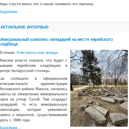
Лишь спустя много лет я начал понимать его причину.
Подробнее...
АКТУАЛЬНОЕ ИНТЕРВЬЮ
Мемориальный комплекс-лапидарий на месте еврейского
кладбища
Источник:
Комсомольская правда
Минские власти сказали, что будет с
бывшим еврейским кладбищем в
центре белорусской столицы.
Как сообщили в официальном
телеграм-канале администрации
Московского района Минска, начались
работы по обновлению мемориального
парка на улице Сухой. Там создадут
лапидарий, то есть мемориальную
композицию, которая увековечит
память о некрополе, существовавшем
здесь с 1868 года.
Подробнее...