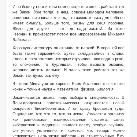
И не было у него и тени сомнения, что и здесь работает тот
же Закон. Уже тогда, в нём, совсем молодом человеке,
родилась «странная» мысль, что жизнь только для себя не
имеет смысла, больше того, жизнь для себя порочна.
Жизнь для других, – вот, где надо искать!.. Из этого
«зерна» и произрастет потом всё мировоззрение Михаэля
Лайтмана.
Хорошую литературу он отличал от плохой. В хорошей всё
было также гармонично. Буквы складывались в слова,
слова в предложения, которые струились, как вода в реке,
то спокойная, то бурлящая, чтобы вызвать эмоцию,
желание читать дальше. И здесь тоже работал тот же
Закон, так думалось ему.
В школе Миша учится хорошо. Всем было понятно, что его
конек – точные науки – математика, физика, биология.
Заканчивается школа, надо выбирать специальность. В
Ленинградском политехническом открывается новый
факультет биокибернетики. И он сразу бросается туда.
Ощущение, что это то, что он искал. Изучается организм
как равновесная, взаимосвязанная система. Связь
кибернетики и медицины придаёт всему особую глубину.
Он учится увлеченно, и, кажется, что теперь можно
успокоиться, цель жизни найдена – он станет учёным. Ему