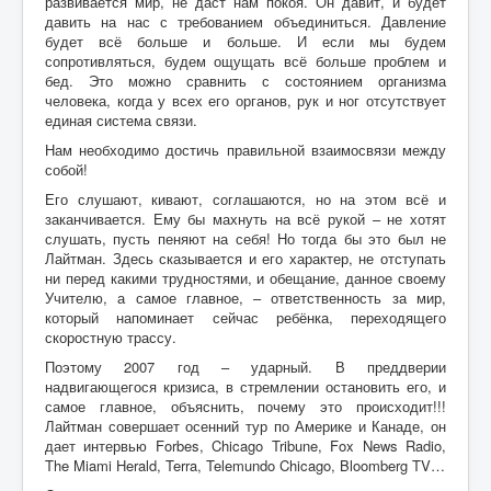
развивается мир, не даст нам покоя. Он давит, и будет
давить на нас с требованием объединиться. Давление
будет всё больше и больше. И если мы будем
сопротивляться, будем ощущать всё больше проблем и
бед. Это можно сравнить с состоянием организма
человека, когда у всех его органов, рук и ног отсутствует
единая система связи.
Нам необходимо достичь правильной взаимосвязи между
собой!
Его слушают, кивают, соглашаются, но на этом всё и
заканчивается. Ему бы махнуть на всё рукой – не хотят
слушать, пусть пеняют на себя! Но тогда бы это был не
Лайтман. Здесь сказывается и его характер, не отступать
ни перед какими трудностями, и обещание, данное своему
Учителю, а самое главное, – ответственность за мир,
который напоминает сейчас ребёнка, переходящего
скоростную трассу.
Поэтому 2007 год – ударный. В преддверии
надвигающегося кризиса, в стремлении остановить его, и
самое главное, объяснить, почему это происходит!!!
Лайтман совершает осенний тур по Америке и Канаде, он
дает интервью Forbes, Chicago Tribune, Fox News Radio,
The Miami Herald, Terra, Telemundo Chicago, Bloomberg TV…