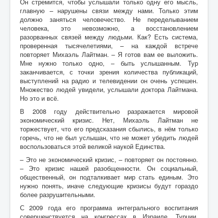
Он стремится, чтобы услышали только одну его мысль,
главную – нарушены связи между нами. Только этим
должно заняться человечество. Не переделыванием
человека, это невозможно, а восстановлением
разорванных связей между людьми. Как? Есть система,
проверенная тысячелетиями, – на каждой встрече
повторяет Михаэль Лайтман. – Я готов вам ее выложить.
Мне нужно только одно, – быть услышанным. Тур
заканчивается, с точки зрения количества публикаций,
выступлений на радио и телевидении он очень успешен.
Множество людей увидели, услышали доктора Лайтмана.
Но это и всё.
В 2008 году действительно разражается мировой
экономический кризис. Нет, Михаэль Лайтман не
торжествует, что его предсказания сбылись, в нём только
горечь, что не был услышан, что не может убедить людей
воспользоваться этой великой наукой Единства.
– Это не экономический кризис, – повторяет он постоянно.
– Это кризис нашей разобщенности. Он социальный,
общественный, он подталкивает мир стать единым. Это
нужно понять, иначе следующие кризисы будут гораздо
более разрушительными.
С 2009 года его программа интегрального воспитания
совершенствуется на конгрессах в Израиле, Турции,