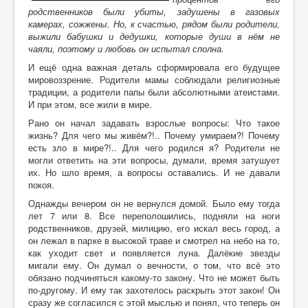
Воспоминания
родственников были убиты, задушены в газовых
камерах, сожжены. Но, к счастью, рядом были родители,
Дети войны вспоминают
выжили бабушки и дедушки, которые души в нём не
чаяли, поэтому и любовь он испытал сполна.
Имя
И ещё одна важная деталь сформировала его будущее
Ищу родных
мировоззрение. Родители мамы соблюдали религиозные
традиции, а родители папы были абсолютными атеистами.
Литературная гостиная
И при этом, все жили в мире.
Ликбез Мишпохи
Рано он начал задавать взрослые вопросы: Что такое
жизнь? Для чего мы живём?!.. Почему умираем?! Почему
Чтобы это никогда не повторилось!
есть зло в мире?!.. Для чего родился я? Родители не
могли ответить на эти вопросы, думали, время затушует
Память
их. Но шло время, а вопросы оставались. И не давали
покоя.
Почта Мишпохи
Однажды вечером он не вернулся домой. Было ему тогда
Родословная
лет 7 или 8. Все переполошились, подняли на ноги
родственников, друзей, милицию, его искал весь город, а
Редакционный подвальчик
он лежал в парке в высокой траве и смотрел на небо на то,
как уходит свет и появляется луна. Далёкие звезды
Мартиролог
мигали ему. Он думал о вечности, о том, что всё это
обязано подчиняться какому-то закону. Что не может быть
Кухня Мишпохи
по-другому. И ему так захотелось раскрыть этот закон! Он
сразу же согласился с этой мыслью и понял, что теперь он
Гостевая книга