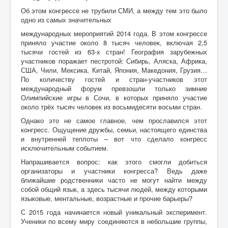
Об этом конгрессе не трубили СМИ, а между тем это было
одно из самых значительных
международных мероприятий 2014 года. В этом конгрессе
приняло участие около 8 тысяч человек, включая 2,5
тысячи гостей из 63-х стран! География зарубежных
участников поражает пестротой: Сибирь, Аляска, Африка,
США, Чили, Мексика, Китай, Япония, Македония, Грузия…
По количеству гостей и стран-участников этот
международный форум превзошли только зимние
Олимпийские игры в Сочи, в которых приняло участие
около трёх тысяч человек из восьмидесяти восьми стран.
Однако это не самое главное, чем прославился этот
конгресс. Ощущение дружбы, семьи, настоящего единства
и внутренней теплоты – вот что сделало конгресс
исключительным событием.
Напрашивается вопрос: как этого смогли добиться
организаторы и участники конгресса? Ведь даже
ближайшие родственники часто не могут найти между
собой общий язык, а здесь тысячи людей, между которыми
языковые, ментальные, возрастные и прочие барьеры?
С 2015 года начинается новый уникальный эксперимент.
Ученики по всему миру соединяются в небольшие группы,