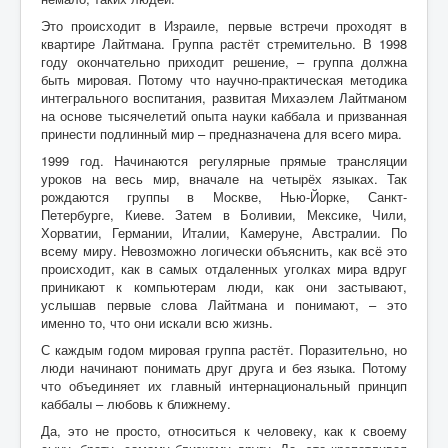
Это происходит в Израиле, первые встречи проходят в
квартире Лайтмана. Группа растёт стремительно. В 1998
году окончательно приходит решение, – группа должна
быть мировая. Потому что научно-практическая методика
интегрального воспитания, развитая Михаэлем Лайтманом
на основе тысячелетий опыта науки каббала и призванная
принести подлинный мир – предназначена для всего мира.
1999 год. Начинаются регулярные прямые трансляции
уроков на весь мир, вначале на четырёх языках. Так
рождаются группы в Москве, Нью-Йорке, Санкт-
Петербурге, Киеве. Затем в Боливии, Мексике, Чили,
Хорватии, Германии, Италии, Камеруне, Австралии. По
всему миру. Невозможно логически объяснить, как всё это
происходит, как в самых отдаленных уголках мира вдруг
приникают к компьютерам люди, как они застывают,
услышав первые слова Лайтмана и понимают, – это
именно то, что они искали всю жизнь.
С каждым годом мировая группа растёт. Поразительно, но
люди начинают понимать друг друга и без языка. Потому
что объединяет их главный интернациональный принцип
каббалы – любовь к ближнему.
Да, это не просто, относиться к человеку, как к своему