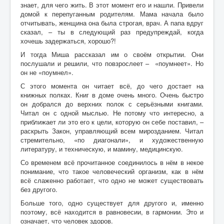
знает, для чего жить. В этот момент его и нашли. Привели
домой к перепуганным родителям. Мама начала было
Контакты
отчитывать, женщина она была строгая, врач. А папа вдруг
сказал, – ты в следующий раз предупреждай, когда
Карта сайта
хочешь задержаться, хорошо?!
Старо-Улановичское кладбище
И тогда Миша рассказал им о своём открытии. Они
послушали и решили, что повзрослеет – «поумнеет». Но
Местечко Колышки, старинное еврейское
он не «поумнел».
кладбище
С этого момента он читает всё, до чего достает на
книжных полках. Книг в доме очень много. Очень быстро
он добрался до верхних полок с серьёзными книгами.
Читал он с одной мыслью. Не потому что интересно, а
приближает ли это его к цели, которую он себе поставил, –
раскрыть Закон, управляющий всем мирозданием. Читал
стремительно, «по диагонали», и художественную
литературу, и техническую, и мамину, медицинскую.
Со временем всё прочитанное соединилось в нём в некое
понимание, что такое человеческий организм, как в нём
всё слаженно работает, что одно не может существовать
без другого.
Больше того, одно существует для другого и, именно
поэтому, всё находится в равновесии, в гармонии. Это и
означает, что человек здоров.