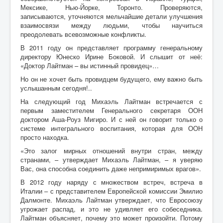
Мексике, Нью-Йорке, Торонто. Проверяются,
записываются, уточняются мельчайшие детали улучшения
взаимосвязи между людьми, чтобы научиться
преодолевать всевозможные конфликты.
В 2011 году он представляет программу генеральному
директору Юнеско Ирине Боковой. И слышит от неё:
«Доктор Лайтман – вы истинный провидец»…
Но он не хочет быть провидцем будущего, ему важно быть
услышанным сегодня!..
На следующий год Михаэль Лайтман встречается с
первым заместителем Генерального секретаря ООН
доктором Аша-Роуз Мигиро. И с ней он говорит только о
системе интегрального воспитания, которая для ООН
просто находка.
«Это залог мирных отношений внутри стран, между
странами, – утверждает Михаэль Лайтман, – я уверяю
Вас, она способна соединить даже непримиримых врагов».
В 2012 году наряду с множеством встреч, встреча в
Италии – с представителем Европейской комиссии Эмилио
Далмонте. Михаэль Лайтман утверждает, что Евросоюзу
угрожает распад, и это не удивляет его собеседника.
Лайтман объясняет, почему это может произойти. Потому