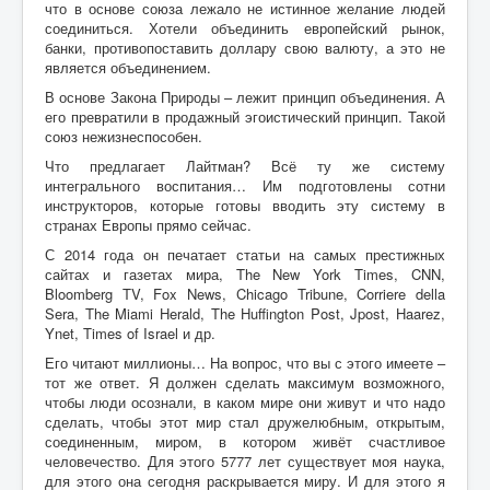
что в основе союза лежало не истинное желание людей
соединиться. Хотели объединить европейский рынок,
банки, противопоставить доллару свою валюту, а это не
является объединением.
В основе Закона Природы – лежит принцип объединения. А
его превратили в продажный эгоистический принцип. Такой
союз нежизнеспособен.
Что предлагает Лайтман? Всё ту же систему
интегрального воспитания… Им подготовлены сотни
инструкторов, которые готовы вводить эту систему в
странах Европы прямо сейчас.
С 2014 года он печатает статьи на самых престижных
сайтах и газетах мира, The New York Times, CNN,
Bloomberg TV, Fox News, Chicago Tribune, Corriere della
Sera, The Miami Herald, The Huffington Post, Jpost, Haarez,
Ynet, Times of Israel и др.
Его читают миллионы… На вопрос, что вы с этого имеете –
тот же ответ. Я должен сделать максимум возможного,
чтобы люди осознали, в каком мире они живут и что надо
сделать, чтобы этот мир стал дружелюбным, открытым,
соединенным, миром, в котором живёт счастливое
человечество. Для этого 5777 лет существует моя наука,
для этого она сегодня раскрывается миру. И для этого я