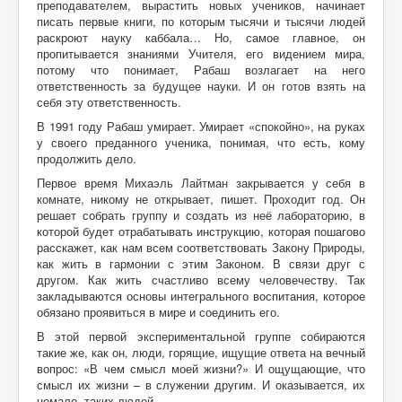
преподавателем, вырастить новых учеников, начинает
писать первые книги, по которым тысячи и тысячи людей
раскроют науку каббала… Но, самое главное, он
пропитывается знаниями Учителя, его видением мира,
потому что понимает, Рабаш возлагает на него
ответственность за будущее науки. И он готов взять на
себя эту ответственность.
В 1991 году Рабаш умирает. Умирает «спокойно», на руках
у своего преданного ученика, понимая, что есть, кому
продолжить дело.
Первое время Михаэль Лайтман закрывается у себя в
комнате, никому не открывает, пишет. Проходит год. Он
решает собрать группу и создать из неё лабораторию, в
которой будет отрабатывать инструкцию, которая пошагово
расскажет, как нам всем соответствовать Закону Природы,
как жить в гармонии с этим Законом. В связи друг с
другом. Как жить счастливо всему человечеству. Так
закладываются основы интегрального воспитания, которое
обязано проявиться в мире и соединить его.
В этой первой экспериментальной группе собираются
такие же, как он, люди, горящие, ищущие ответа на вечный
вопрос: «В чем смысл моей жизни?» И ощущающие, что
смысл их жизни – в служении другим. И оказывается, их
немало, таких людей.