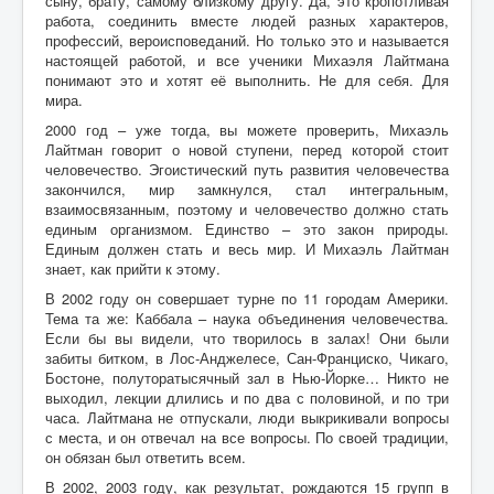
сыну, брату, самому близкому другу. Да, это кропотливая
работа, соединить вместе людей разных характеров,
профессий, вероисповеданий. Но только это и называется
настоящей работой, и все ученики Михаэля Лайтмана
понимают это и хотят её выполнить. Не для себя. Для
мира.
2000 год – уже тогда, вы можете проверить, Михаэль
Лайтман говорит о новой ступени, перед которой стоит
человечество. Эгоистический путь развития человечества
закончился, мир замкнулся, стал интегральным,
взаимосвязанным, поэтому и человечество должно стать
единым организмом. Единство – это закон природы.
Единым должен стать и весь мир. И Михаэль Лайтман
знает, как прийти к этому.
В 2002 году он совершает турне по 11 городам Америки.
Тема та же: Каббала – наука объединения человечества.
Если бы вы видели, что творилось в залах! Они были
забиты битком, в Лос-Анджелесе, Сан-Франциско, Чикаго,
Бостоне, полуторатысячный зал в Нью-Йорке… Никто не
выходил, лекции длились и по два с половиной, и по три
часа. Лайтмана не отпускали, люди выкрикивали вопросы
с места, и он отвечал на все вопросы. По своей традиции,
он обязан был ответить всем.
В 2002, 2003 году, как результат, рождаются 15 групп в