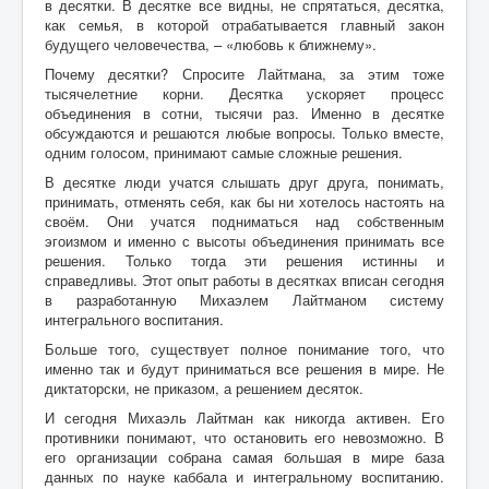
в десятки. В десятке все видны, не спрятаться, десятка,
как семья, в которой отрабатывается главный закон
будущего человечества, – «любовь к ближнему».
Почему десятки? Спросите Лайтмана, за этим тоже
тысячелетние корни. Десятка ускоряет процесс
объединения в сотни, тысячи раз. Именно в десятке
обсуждаются и решаются любые вопросы. Только вместе,
одним голосом, принимают самые сложные решения.
В десятке люди учатся слышать друг друга, понимать,
принимать, отменять себя, как бы ни хотелось настоять на
своём. Они учатся подниматься над собственным
эгоизмом и именно с высоты объединения принимать все
решения. Только тогда эти решения истинны и
справедливы. Этот опыт работы в десятках вписан сегодня
в разработанную Михаэлем Лайтманом систему
интегрального воспитания.
Больше того, существует полное понимание того, что
именно так и будут приниматься все решения в мире. Не
диктаторски, не приказом, а решением десяток.
И сегодня Михаэль Лайтман как никогда активен. Его
противники понимают, что остановить его невозможно. В
его организации собрана самая большая в мире база
данных по науке каббала и интегральному воспитанию.