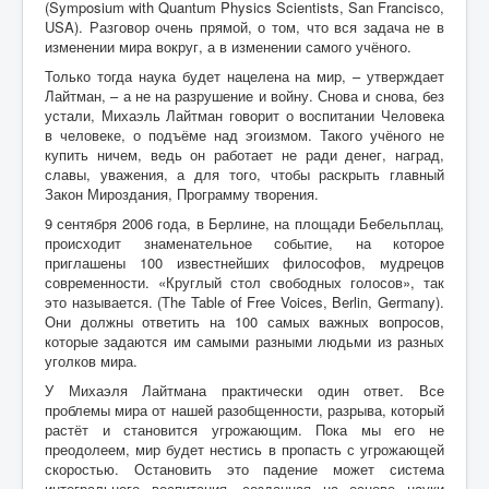
(Symposium with Quantum Physics Scientists, San Francisco,
USA). Разговор очень прямой, о том, что вся задача не в
изменении мира вокруг, а в изменении самого учёного.
Только тогда наука будет нацелена на мир, – утверждает
Лайтман, – а не на разрушение и войну. Снова и снова, без
устали, Михаэль Лайтман говорит о воспитании Человека
в человеке, о подъёме над эгоизмом. Такого учёного не
купить ничем, ведь он работает не ради денег, наград,
славы, уважения, а для того, чтобы раскрыть главный
Закон Мироздания, Программу творения.
9 сентября 2006 года, в Берлине, на площади Бебельплац,
происходит знаменательное событие, на которое
приглашены 100 известнейших философов, мудрецов
современности. «Круглый стол свободных голосов», так
это называется. (The Table of Free Voices, Berlin, Germany).
Они должны ответить на 100 самых важных вопросов,
которые задаются им самыми разными людьми из разных
уголков мира.
У Михаэля Лайтмана практически один ответ. Все
проблемы мира от нашей разобщенности, разрыва, который
растёт и становится угрожающим. Пока мы его не
преодолеем, мир будет нестись в пропасть с угрожающей
скоростью. Остановить это падение может система
интегрального воспитания, созданная на основе науки