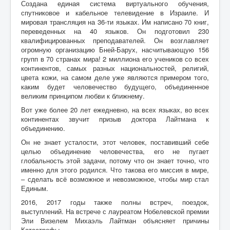
Создана единая система виртуального обучения,
спутниковое и кабельное телевидение в Израиле. И
мировая трансляция на 36-ти языках. Им написано 70 книг,
переведенных на 40 языков. Он подготовил 230
квалифицированных преподавателей. Он возглавляет
огромную организацию Бней-Барух, насчитывающую 156
групп в 70 странах мира! 2 миллиона его учеников со всех
континентов, самых разных национальностей, религий,
цвета кожи, на самом деле уже являются примером того,
каким будет человечество будущего, объединенное
великим принципом любви к ближнему.
Вот уже более 20 лет ежедневно, на всех языках, во всех
континентах звучит призыв доктора Лайтмана к
объединению.
Он не знает усталости, этот человек, поставивший себе
целью объединение человечества, его не пугает
глобальность этой задачи, потому что он знает точно, что
именно для этого родился. Что такова его миссия в мире,
– сделать всё возможное и невозможное, чтобы мир стал
Единым.
2016, 2017 годы также полны встреч, поездок,
выступлений. На встрече с лауреатом Нобелевской премии
Эли Визелем Михаэль Лайтман объясняет причины
Катастрофы.