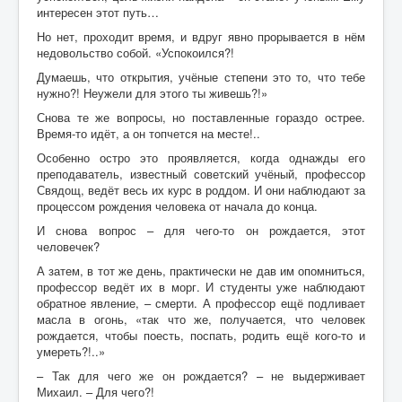
интересен этот путь…
Но нет, проходит время, и вдруг явно прорывается в нём
недовольство собой. «Успокоился?!
Думаешь, что открытия, учёные степени это то, что тебе
нужно?! Неужели для этого ты живешь?!»
Снова те же вопросы, но поставленные гораздо острее.
Время-то идёт, а он топчется на месте!..
Особенно остро это проявляется, когда однажды его
преподаватель, известный советский учёный, профессор
Свядощ, ведёт весь их курс в роддом. И они наблюдают за
процессом рождения человека от начала до конца.
И снова вопрос – для чего-то он рождается, этот
человечек?
А затем, в тот же день, практически не дав им опомниться,
профессор ведёт их в морг. И студенты уже наблюдают
обратное явление, – смерти. А профессор ещё подливает
масла в огонь, «так что же, получается, что человек
рождается, чтобы поесть, поспать, родить ещё кого-то и
умереть?!..»
– Так для чего же он рождается? – не выдерживает
Михаил. – Для чего?!