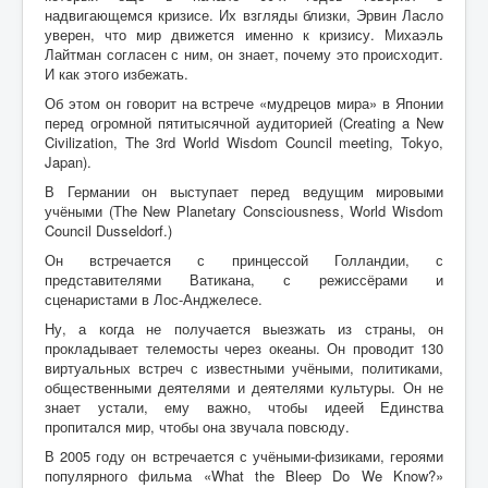
надвигающемся кризисе. Их взгляды близки, Эрвин Лаcло
уверен, что мир движется именно к кризису. Михаэль
Лайтман согласен с ним, он знает, почему это происходит.
И как этого избежать.
Об этом он говорит на встрече «мудрецов мира» в Японии
перед огромной пятитысячной аудиторией (Creating a New
Civilization, The 3rd World Wisdom Council meeting, Tokyo,
Japan).
В Германии он выступает перед ведущим мировыми
учёными (The New Planetary Consciousness, World Wisdom
Council Dusseldorf.)
Он встречается с принцессой Голландии, с
представителями Ватикана, с режиссёрами и
сценаристами в Лос-Анджелесе.
Ну, а когда не получается выезжать из страны, он
прокладывает телемосты через океаны. Он проводит 130
виртуальных встреч с известными учёными, политиками,
общественными деятелями и деятелями культуры. Он не
знает устали, ему важно, чтобы идеей Единства
пропитался мир, чтобы она звучала повсюду.
В 2005 году он встречается с учёными-физиками, героями
популярного фильма «What the Bleep Do We Know?»