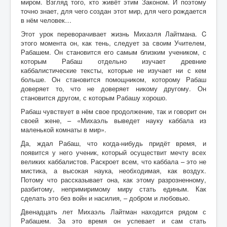
миром. Взгляд того, кто живёт этим Законом. И поэтому
точно знает, для чего создан этот мир, для чего рождается
в нём человек…
Этот урок переворачивает жизнь Михаэля Лайтмана. C
этого момента он, как тень, следует за своим Учителем,
Рабашем. Он становится его самым близким учеником, с
которым Рабаш отдельно изучает древние
каббалистические тексты, которые не изучает ни с кем
больше. Он становится помощником, которому Рабаш
доверяет то, что не доверяет никому другому. Он
становится другом, с которым Рабашу хорошо.
Рабаш чувствует в нём свое продолжение, так и говорит он
своей жене, – «Михаэль выведет науку каббала из
маленькой комнаты в мир».
Да, ждал Рабаш, что когда-нибудь придёт время, и
появится у него ученик, который осуществит мечту всех
великих каббалистов. Раскроет всем, что каббала – это не
мистика, а высокая наука, необходимая, как воздух.
Потому что рассказывает она, как этому разрозненному,
разбитому, непримиримому миру стать единым. Как
сделать это без войн и насилия, – добром и любовью.
Двенадцать лет Михаэль Лайтман находится рядом с
Рабашем. За это время он успевает и сам стать