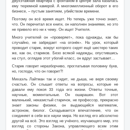
двухэтажная квартира с фонтаном в центре зала казалась
ему тюремной камерой. А многомиллионный оборот в его
бизнесе, – пустым занятием, убийством времени.
Поэтому он всё время ищет. Но теперь уже точно знает,
что. Он перечитал все книги, он наполнен знаниями, но это
не привело его ни к чему. Он ищет Учителя.
Много учителей он «проверяет», пока однажды, как бы
случайно, не забредает «на огонёк». На урок, который
проводит старик, вокруг которого сидят ещё шестеро таких
же, как он, стариков. Безо всякой надежды, опустившись
на стул, оглядев этот убогий класс, он вдруг застывает…
Старик говорит неразборчиво, проглатывая половину букв,
но, господи, что он говорит?!
Михаэль Лайтман так и сидит, не дыша, не веря своему
счастью. Он слышит ответы на вопросы, которые не
давали ему покоя 33 года его жизни. Ответы точные,
научные, моментальные. Он ошарашен. Вот этот
маленький, неказистый старичок, не профессор, прекрасно
знает законы физики, он выдающийся математик,
астроном, биолог. Складывается впечатление, что он
соединяет в себе все науки мира. Но взгляд его абсолютно
другой на всё. Это взгляд не учёного, изучающего мир, это
взгляд со стороны Закона, управляющего всем этим