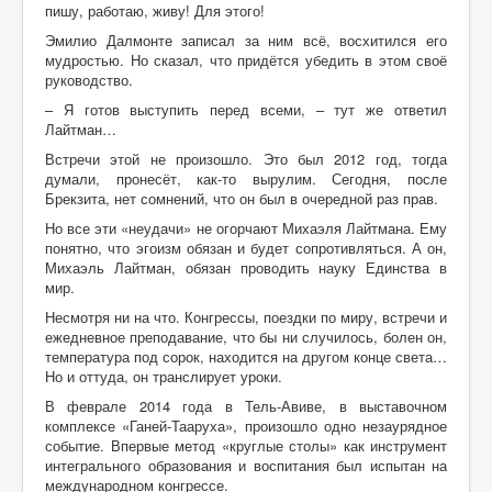
пишу, работаю, живу! Для этого!
Эмилио Далмонте записал за ним всё, восхитился его
мудростью. Но сказал, что придётся убедить в этом своё
руководство.
– Я готов выступить перед всеми, – тут же ответил
Лайтман…
Встречи этой не произошло. Это был 2012 год, тогда
думали, пронесёт, как-то вырулим. Сегодня, после
Брекзита, нет сомнений, что он был в очередной раз прав.
Но все эти «неудачи» не огорчают Михаэля Лайтмана. Ему
понятно, что эгоизм обязан и будет сопротивляться. А он,
Михаэль Лайтман, обязан проводить науку Единства в
мир.
Несмотря ни на что. Конгрессы, поездки по миру, встречи и
ежедневное преподавание, что бы ни случилось, болен он,
температура под сорок, находится на другом конце света…
Но и оттуда, он транслирует уроки.
В феврале 2014 года в Тель-Авиве, в выставочном
комплексе «Ганей-Тааруха», произошло одно незаурядное
событие. Впервые метод «круглые столы» как инструмент
интегрального образования и воспитания был испытан на
международном конгрессе.