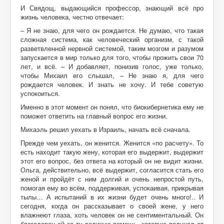
И Свядощ, выдающийся профессор, знающий всё про
жизнь человека, честно отвечает:
– Я не знаю, для чего он рождается. Не думаю, что такая
сложная система, как человеческий организм, с такой
разветвленной нервной системой, таким мозгом и разумом
запускается в мир только для того, чтобы прожить свои 70
лет, и всё. – И добавляет, понизив голос, уже только,
чтобы Михаил его слышал, – Не знаю я, для чего
рождается человек. И знать не хочу. И тебе советую
успокоиться.
Именно в этот момент он понял, что биокибернетика ему не
поможет ответить на главный вопрос его жизни.
Михаэль решил уехать в Израиль, начать всё сначала.
Прежде чем уехать, он женится. Женится «по расчету». То
есть находит такую жену, которая его выдержит, выдержит
этот его вопрос, без ответа на который он не видит жизни.
Ольга, действительно, всё выдержит, согласится стать его
женой и пройдёт с ним долгий и очень непростой путь,
помогая ему во всём, поддерживая, успокаивая, прикрывая
тылы… А испытаний в их жизни будет очень много!.. И
сегодня, когда он рассказывает о своей жене, у него
влажнеют глаза, хоть человек он не сентиментальный. Он
благодарен ей за ту великую помощь, которую получал от