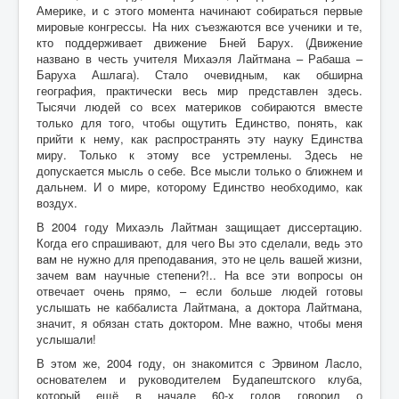
Америке, и с этого момента начинают собираться первые
мировые конгрессы. На них съезжаются все ученики и те,
кто поддерживает движение Бней Барух. (Движение
названо в честь учителя Михаэля Лайтмана – Рабаша –
Баруха Ашлага). Стало очевидным, как обширна
география, практически весь мир представлен здесь.
Тысячи людей со всех материков собираются вместе
только для того, чтобы ощутить Единство, понять, как
прийти к нему, как распространять эту науку Единства
миру. Только к этому все устремлены. Здесь не
допускается мысль о себе. Все мысли только о ближнем и
дальнем. И о мире, которому Единство необходимо, как
воздух.
В 2004 году Михаэль Лайтман защищает диссертацию.
Когда его спрашивают, для чего Вы это сделали, ведь это
вам не нужно для преподавания, это не цель вашей жизни,
зачем вам научные степени?!.. На все эти вопросы он
отвечает очень прямо, – если больше людей готовы
услышать не каббалиста Лайтмана, а доктора Лайтмана,
значит, я обязан стать доктором. Мне важно, чтобы меня
услышали!
В этом же, 2004 году, он знакомится с Эрвином Лаcло,
основателем и руководителем Будапештского клуба,
который ещё в начале 60-х годов говорил о