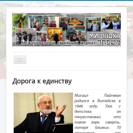
Включить/
выключить
навигацию
Главная
Дорога к единству
О журнале
Библиотека
Михаил Лайтман
родился в Витебске в
Наше кино
1946 году. Уже с
детства он
Архивариус
почувствовал, что
такое горе, смерть,
Актуальное интервью
потеря близких. 70
процентов его