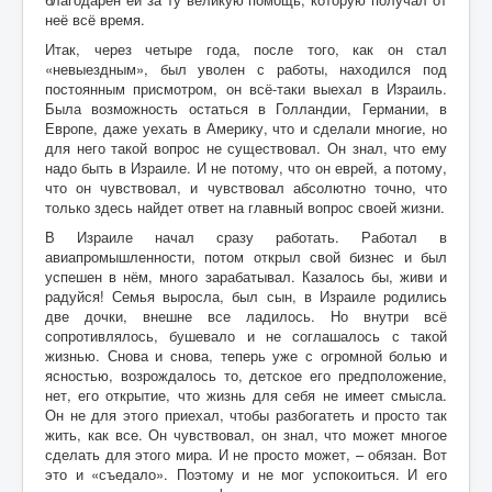
неё всё время.
Итак, через четыре года, после того, как он стал
«невыездным», был уволен с работы, находился под
постоянным присмотром, он всё-таки выехал в Израиль.
Была возможность остаться в Голландии, Германии, в
Европе, даже уехать в Америку, что и сделали многие, но
для него такой вопрос не существовал. Он знал, что ему
надо быть в Израиле. И не потому, что он еврей, а потому,
что он чувствовал, и чувствовал абсолютно точно, что
только здесь найдет ответ на главный вопрос своей жизни.
В Израиле начал сразу работать. Работал в
авиапромышленности, потом открыл свой бизнес и был
успешен в нём, много зарабатывал. Казалось бы, живи и
радуйся! Семья выросла, был сын, в Израиле родились
две дочки, внешне все ладилось. Но внутри всё
сопротивлялось, бушевало и не соглашалось с такой
жизнью. Снова и снова, теперь уже с огромной болью и
ясностью, возрождалось то, детское его предположение,
нет, его открытие, что жизнь для себя не имеет смысла.
Он не для этого приехал, чтобы разбогатеть и просто так
жить, как все. Он чувствовал, он знал, что может многое
сделать для этого мира. И не просто может, – обязан. Вот
это и «съедало». Поэтому и не мог успокоиться. И его