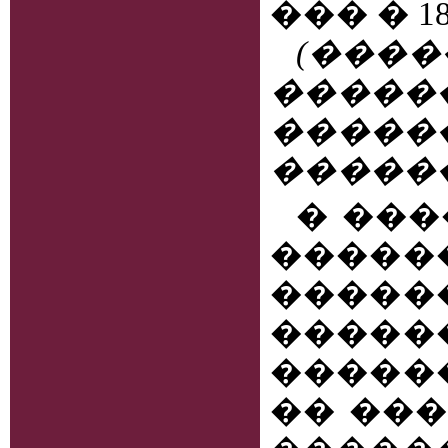
��� � 1
(���
�����
�����
��������
� ���
�����
����
����
�����
�� ��