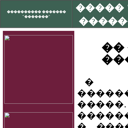
����� 
���������� �������
"�������"
�����
��
��
� 
�����
����
�����
� ���