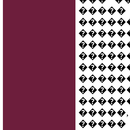
����
����
����
���
�����
�����
�����
�����
�����
�����
�����