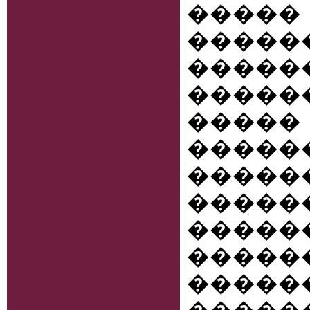
���
����
����
�����
����
����
����
����
�����
�����
�����