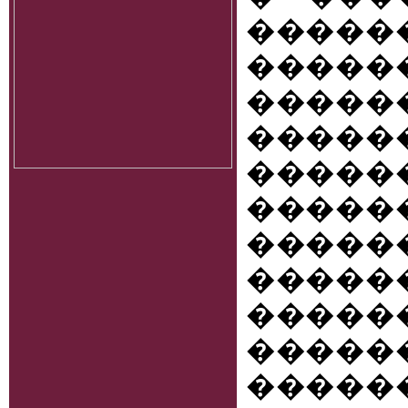
�����
����
����
�����
�����
����
�����
�����
����
�����
������