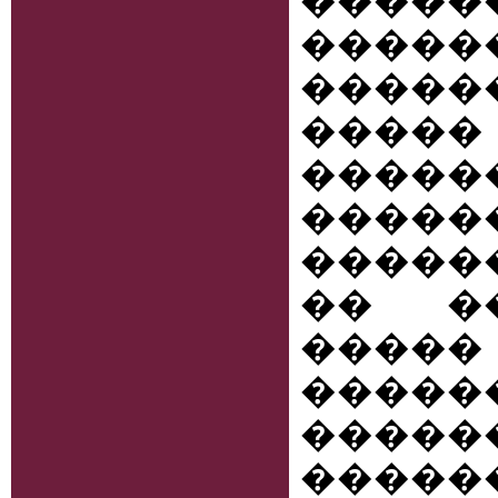
�����
����
�����
�����
�����
�����
�����
�� ��
����
�����
�����
�����