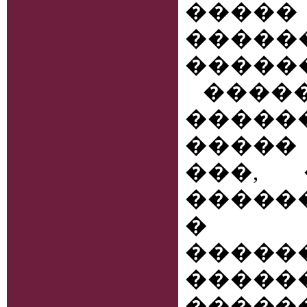
�����
����
������
���
����
�����
���, 
������
� �
�����
����
�����