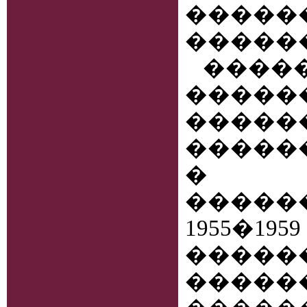
����
�����
�����
�����
���
�����
� �
�����
1955�
�����
����