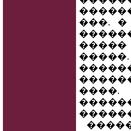
�����
���. �
����
�����
�����.
����
�����
����
�����
������
����