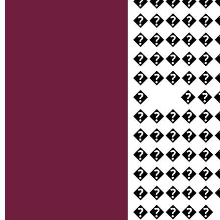
����
�����
�����
�����
�����
� ���
����
������
����
�����
�����
����� 