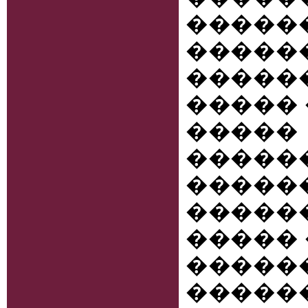
���
�����
�����
����� 
����
�����
������
�����
����� 
����
����