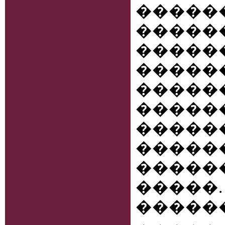
����
����
����
�����
������
���
����
���
�����
�����
�����