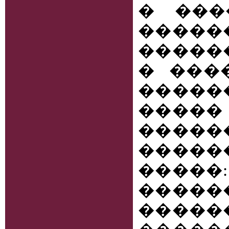
� ���
����
�����
� ���
�����
�����
�����
�����
����
���
�����