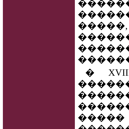
�����
������
����
����
�����
�����
� XVI
����
�����
����
����� 
����