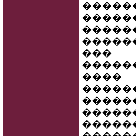
����
�����
�����
����
�
�����
����
�����
����
�����
����
�����