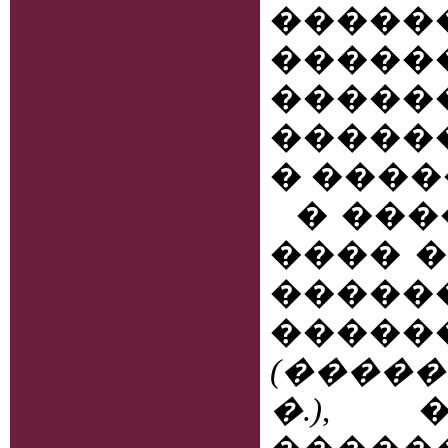
�����
���
����
�����
� ����
� ���
���� 
�����
�����
(�����
�
.)
, �