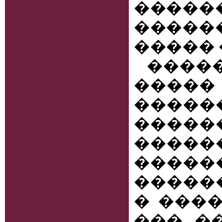
�����
������
����� 
���
�����
����
�����
���
���
�����
� ����
��� �