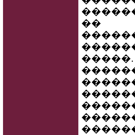
������
�� 
����
�����
���
�����
����
�����
����
�����
�����