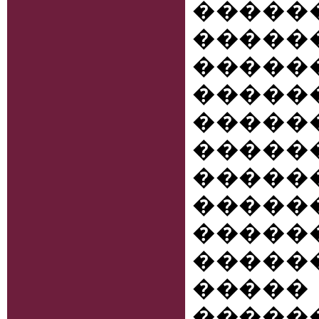
��
����
����
�����
���
�����
���
����
�����
�����
�����
�����