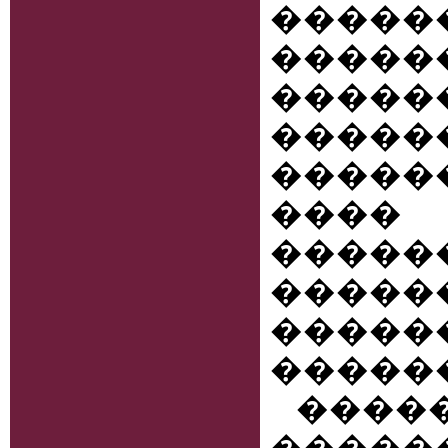
����
�����
����
�����
�����
���� 
�����
�����
����
�����
���