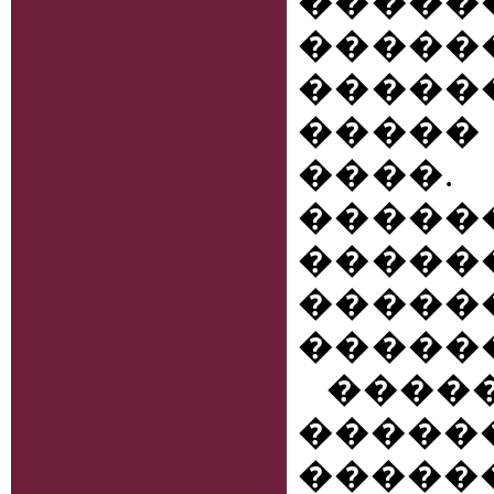
����
����
������
�����
����
�����
�����
����
�����
���
�����
�����