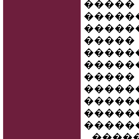
���
���
�����
���
�����
�����
�����
����
����
����
�����
����