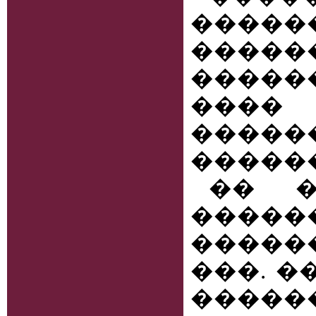
�����
�����
������
����
�����
������
�� �
����
������
���. �
������