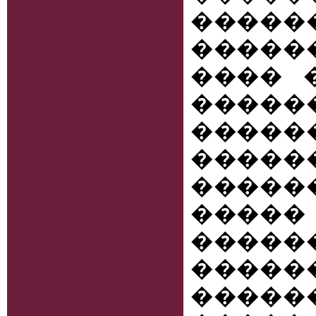
�����
�����
���� �
����
����
���
�����
�����
�����
����
����