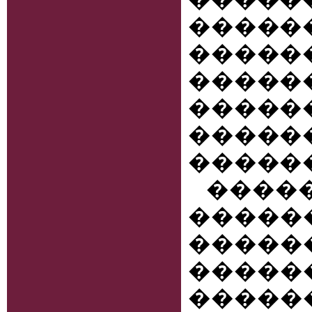
����
�����
�����
�����
�����
������
����
����
������
����
�����