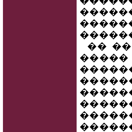
����
����
�����
������
�� �
����
�����
������
����
�����
���
�����