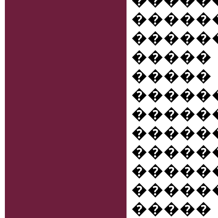
�����
�����
�����
����
�����
�����
����
����
��
�����
����