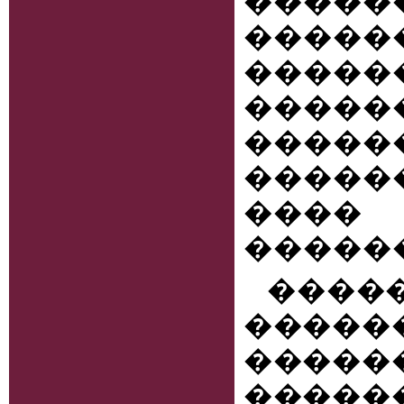
���
�����
�����
�����
����
������
����
������
����
����
����
����