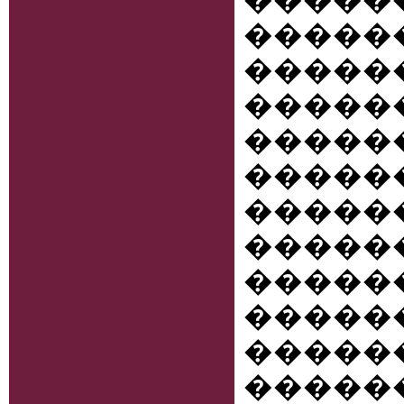
�����
�����
������
���
���
�����
����
�����
����
����
���
����