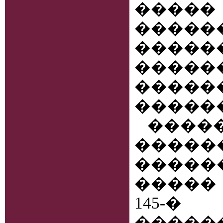
���
���
����
�����
�����
�����
����
������
�����
����� 
145
�����