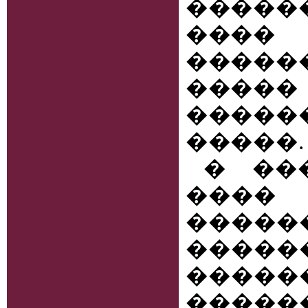
����
���
����
����
�����
�����.
� ��
����
���
������
���
�����