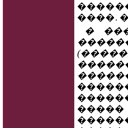
�����
����. 
� ��
����
(����
����
�����
����
����
�����
����